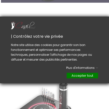
| Contrôlez votre vie privée
Notre site utilise des cookies pour garantir son bon
fonctionnement et optimiser ses performances
LAMPE UV
techniques, personnaliser l'affichage de nos pages ou
diffuser et mesurer des publicités pertinentes.
Gamme de lampes UV + LED nouvelles technologies.
Compatible avec toutes les matières.
Plus d'informations
Accepter tout