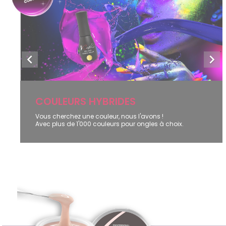


Précédent
Suiv
COULEURS HYBRIDES
Vous cherchez une couleur, nous l'avons !
Avec plus de 1'000 couleurs pour ongles à choix.