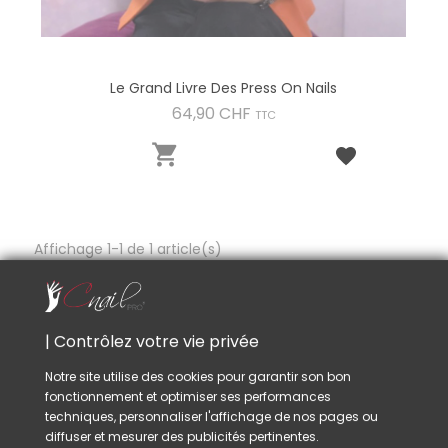
Le Grand Livre Des Press On Nails
Prix
64,90 CHF
TTC

Affichage 1-1 de 1 article(s)
Retour en haut

| Contrôlez votre vie privée
Notre site utilise des cookies pour garantir son bon
fonctionnement et optimiser ses performances
techniques, personnaliser l'affichage de nos pages ou
diffuser et mesurer des publicités pertinentes.