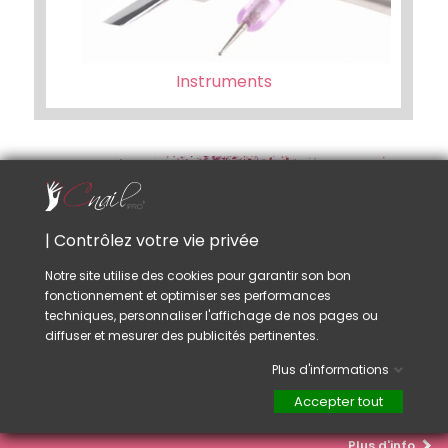
Instruments
| Contrôlez votre vie privée
Notre site utilise des cookies pour garantir son bon
fonctionnement et optimiser ses performances
Livraison Rapide
techniques, personnaliser l'affichage de nos pages ou
Toutes les commandes passées et payées
diffuser et mesurer des publicités pertinentes.
avant 17h sont expédiées le jour même. (Sauf
Plus d'informations
Samedi, dimanche ou fériés)
Livraison économique
OFFERTE
dès 65.-
Accepter tout
d'achat. (Suisse uniquement)
Plus d'info