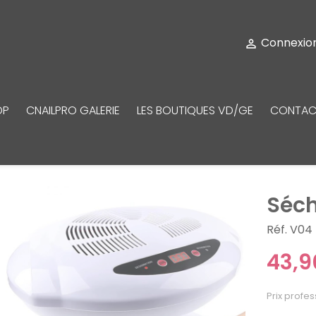
Connexio

OP
CNAILPRO GALERIE
LES BOUTIQUES VD/GE
CONTAC
Séch
Réf. V04
43,9
Prix profes