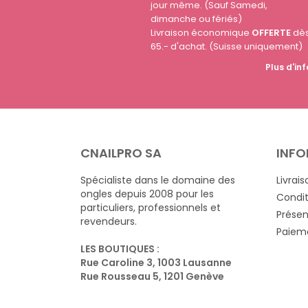
jour même. (Sauf Samedi,
dimanche ou fériés)
Livraison économique
OFFERTE
dè
65.- d'achat. (Suisse uniquement)
Plus d'inf
CNAILPRO SA
INFO
Spécialiste dans le domaine des
Livrais
ongles depuis 2008 pour les
Condit
particuliers, professionnels et
Présen
revendeurs.
Paieme
LES BOUTIQUES :
Rue Caroline 3, 1003 Lausanne
Rue Rousseau 5, 1201 Genève