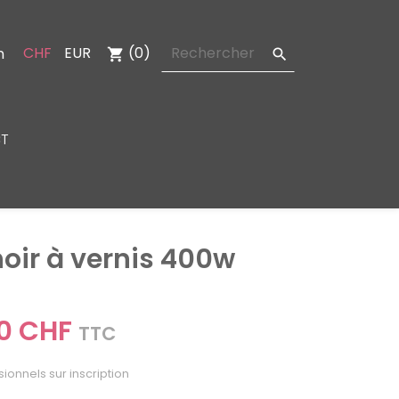
CHF
EUR
(0)
n
shopping_cart

T
oir à vernis 400w
0 CHF
TTC
sionnels sur inscription