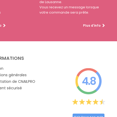
de Lausanne.
Vous recevez un message lorsque
s
votre commande sera prête.
o
Plus d'info
RMATIONS
on
ions générales
4.8
tation de CNAILPRO
nt sécurisé