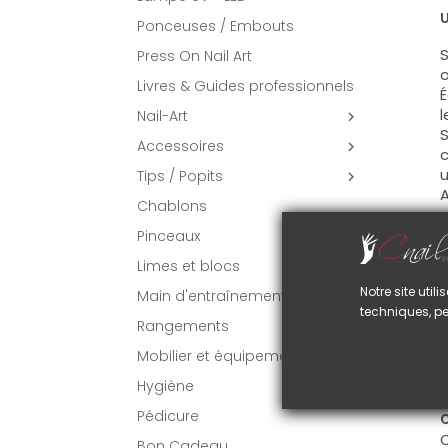
U
Ponceuses / Embouts
S
Press On Nail Art
o
Livres & Guides professionnels
É
l
Nail-Art

S
Accessoires

c
u
Tips / Popits

A
Chablons
C
Pinceaux

P
Limes et blocs
Notre site uti
Main d'entraînement
V
techniques, pe
Rangements
A
Mobilier et équipement
O
Hygiène
Pédicure
C
C
Bon Cadeau