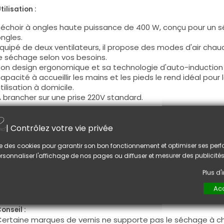
tilisation :
échoir à ongles haute puissance de 400 W, conçu pour un s
ngles.
quipé de deux ventilateurs, il propose des modes d'air chau
e séchage selon vos besoins.
on design ergonomique et sa technologie d'auto-induction fa
apacité à accueillir les mains et les pieds le rend idéal pour
tilisation à domicile.
 brancher sur une prise 220V standard.
aractéristiques principales :
| Contrôlez votre vie privée
uissance :
400 W
Modes de séchage :
Air chaud et froid
lise des cookies pour garantir son bon fonctionnement et optimiser ses pe
entilation :
Deux ventilateurs intégrés
rsonnaliser l'affichage de nos pages ou diffuser et mesurer des publicités
Fonctionnement :
Auto-induction pour une activation san
ffichage :
Écran LCD pour un contrôle aisé
Plus d
Acc
ptez pour ce séchoir à ongles performant pour un séchage 
onseil :
ertaine marques de vernis ne supporte pas le séchage à c