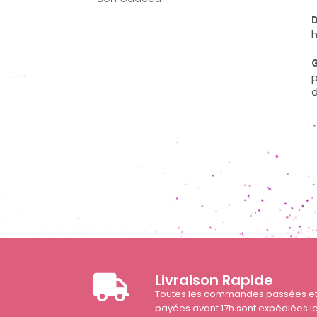
D
h
G
p
d
Livraison Rapide
Toutes les commandes passées e
payées avant 17h sont expédiées l