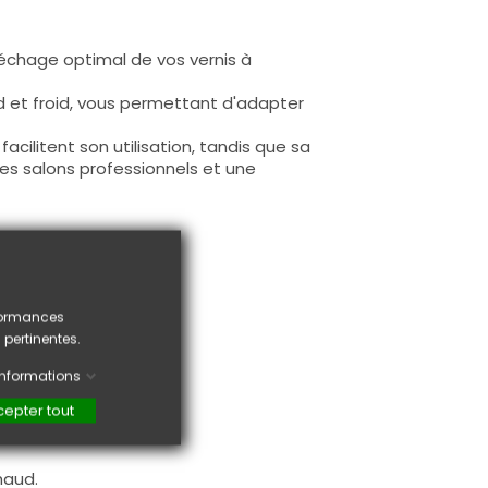
échage optimal de vos vernis à
d et froid, vous permettant d'adapter
cilitent son utilisation, tandis que sa
 les salons professionnels et une
rformances
 pertinentes.
s contact
'informations
epter tout
rapide et efficace
haud.