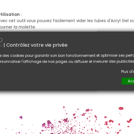
tilisation :
vec cet outil vous pouvez facilement vider les tubes d'Acryl Gel s
ourner la molette.
| Contrôlez votre vie privée
lise des cookies pour garantir son bon fonctionnement et optimiser ses pe
rsonnaliser l'affichage de nos pages ou diffuser et mesurer des publicités
Plus d
Acc