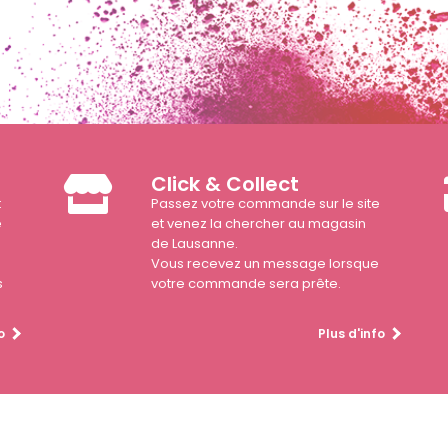
Click & Collect
t
Passez votre commande sur le site
e
et venez la chercher au magasin
de Lausanne.
Vous recevez un message lorsque
s
votre commande sera prête.
o
Plus d'info