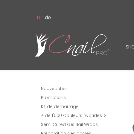
fr
de
SH
Nouveautés
Promotions
Kit de démarrage
+ de 1'000 Couleurs hybrides

Semi Cured Gel Nail Wraps
Préparation des ongles