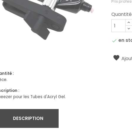
Prix profes
Quantité
en st

Ajout
ntité :
ièce.
cription :
eezer pour les Tubes d'Acryl Gel.
DESCRIPTION