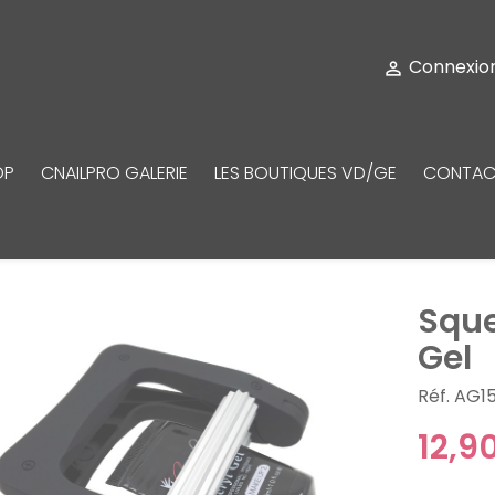
Connexio

OP
CNAILPRO GALERIE
LES BOUTIQUES VD/GE
CONTAC
Sque
Gel
Réf. AG1
12,9