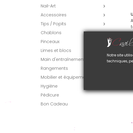
Nail-Art

U
Accessoires

A
Tips / Popits

t
Chablons
Pinceaux

Limes et blocs
Notre site uti
Main d'entraînement
techniques, pe
Rangements
Mobilier et équipement
Hygiène
Pédicure
Bon Cadeau