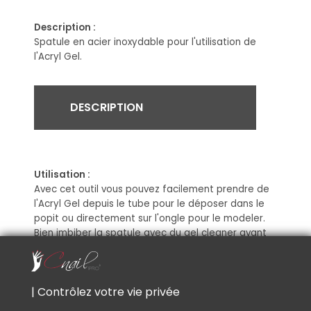
Description :
Spatule en acier inoxydable pour l'utilisation de
l'Acryl Gel.
DESCRIPTION
Utilisation :
Avec cet outil vous pouvez facilement prendre de
l'Acryl Gel depuis le tube pour le déposer dans le
popit ou
directement
sur l'ongle pour le modeler.
Bien imbiber la spatule avec du gel cleaner avant
de prendre l'Acryl Gel pour que la matière ne colle
pas.
Conseil :
| Contrôlez votre vie privée
Bien nettoyer la spatule avec du gel cleaner.