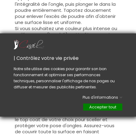
l'intégralité de l'ongle, puis plonger le dans la
poudre entièrement. Tapotez doucement
pour enlever l'excès de poudre afin d'obtenir
une surface lisse et uniforme.
Si vous souhaitez une couleur plus intense ou
un léger apex (bombé), cette étape peut
être répétée.
Application de l'activateur de durcissement :
| Contrôlez votre vie privée
appliquer le Dipping System Activator sur
toute la surface de la poudre, l'activateur va
Notre site utilise des cookies pour garantir son bon
permettre un durcissement de la matière
fonctionnement et optimiser ses performances
après 30 à 60 secondes pour permettre à la
techniques, personnaliser l'affichage de nos pages ou
couche de poudre de trempage de durcir
diffuser et mesurer des publicités pertinentes.
complètement.
Plus d'informations
Finition : une fois la matière sèche et dure,
limer légèrement afin d'égaliser la surface et
Accepter tout
donner la forme souhaitée avant d'appliquer
le top coat de votre choix pour sceller et
protéger votre pose d'ongles. Assurez-vous
de couvrir toute la surface en faisant