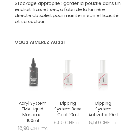
Stockage approprié : garder la poudre dans un
endroit frais et sec, à l'abri de la lumière
directe du soleil, pour maintenir son efficacité
et sa couleur.
VOUS AIMEREZ AUSSI
Acryl System
Dipping
Dipping
EMA Liquid
System Base
System
Monomer
Coat 10ml
Activator 10ml
100ml
Prix
Prix
8,50 CHF
8,50 CHF
TTC
TTC
Prix
18,90 CHF
TTC