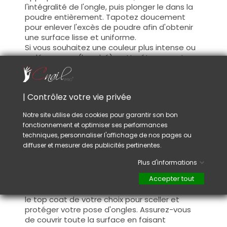
l'intégralité de l'ongle, puis plonger le dans la
poudre entièrement. Tapotez doucement
pour enlever l'excès de poudre afin d'obtenir
une surface lisse et uniforme.
Si vous souhaitez une couleur plus intense ou
un léger apex (bombé), cette étape peut
être répétée.
Application de l'activateur de durcissement :
| Contrôlez votre vie privée
appliquer le Dipping System Activator sur
toute la surface de la poudre, l'activateur va
Notre site utilise des cookies pour garantir son bon
permettre un durcissement de la matière
fonctionnement et optimiser ses performances
après 30 à 60 secondes pour permettre à la
techniques, personnaliser l'affichage de nos pages ou
couche de poudre de trempage de durcir
diffuser et mesurer des publicités pertinentes.
complètement.
Plus d'informations
Finition : une fois la matière sèche et dure,
limer légèrement afin d'égaliser la surface et
Accepter tout
donner la forme souhaitée avant d'appliquer
le top coat de votre choix pour sceller et
protéger votre pose d'ongles. Assurez-vous
de couvrir toute la surface en faisant