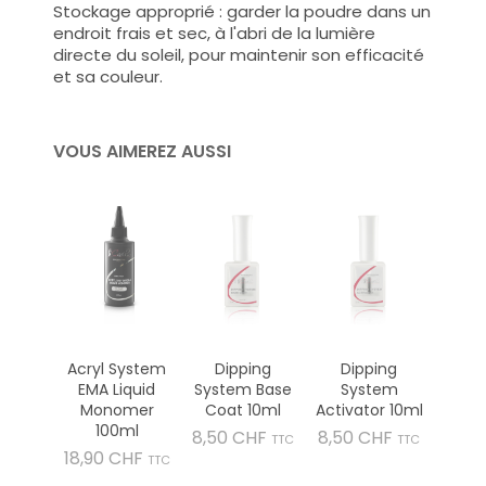
Stockage approprié : garder la poudre dans un
endroit frais et sec, à l'abri de la lumière
directe du soleil, pour maintenir son efficacité
et sa couleur.
VOUS AIMEREZ AUSSI
Acryl System
Dipping
Dipping
EMA Liquid
System Base
System
Monomer
Coat 10ml
Activator 10ml
100ml
Prix
Prix
8,50 CHF
8,50 CHF
TTC
TTC
Prix
18,90 CHF
TTC