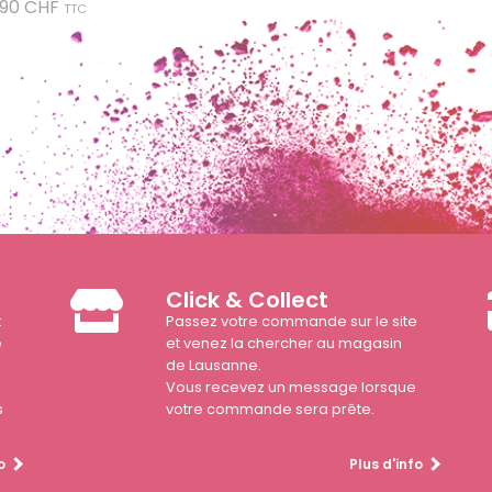
Prix
,90 CHF
TTC
Click & Collect
t
Passez votre commande sur le site
e
et venez la chercher au magasin
de Lausanne.
Vous recevez un message lorsque
s
votre commande sera prête.
o
Plus d'info