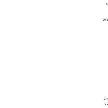
s
VO
Ac
10