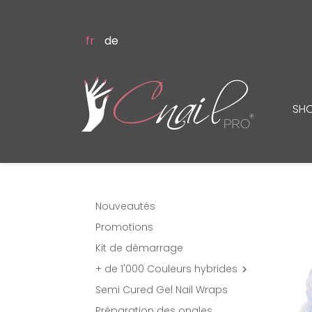
fr
de
SH
Nouveautés
Promotions
Kit de démarrage
+ de 1'000 Couleurs hybrides

Semi Cured Gel Nail Wraps
Préparation des ongles