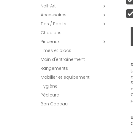
Nail-Art

Accessoires

Tips / Popits

Chablons
Pinceaux

Limes et blocs
Main d'entraînement
D
Rangements
L
o
Mobilier et équipement
S
Hygiène
q
C
Pédicure
p
Bon Cadeau
U
C