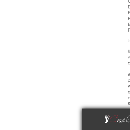
U
E
E
P
E
P
L
U
P
a
A
p
A
e
e
S
r
A
s