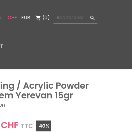
CHF
EUR
(0)
n
shopping_cart

T
ing / Acrylic Powder
em Yerevan 15gr
20
 CHF
TTC
40%