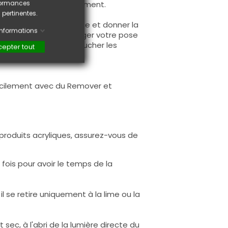
rformances
ge de durcir complètement.
 pertinentes.
afin d'égaliser la surface et donner la
'informations
 pour sceller et protéger votre pose
 attention à ne pas toucher les
epter tout
 facilement avec du Remover et
e produits acryliques, assurez-vous de
fois pour avoir le temps de la
il se retire uniquement à la lime ou la
sec, à l'abri de la lumière directe du