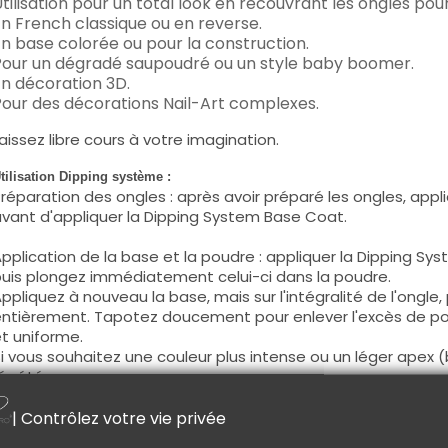
tilisation pour un total look en recouvrant les ongles pou
n French classique ou en reverse.
n base colorée ou pour la construction.
our un dégradé saupoudré ou un style baby boomer.
n décoration 3D.
our des décorations Nail-Art complexes.
aissez libre cours à votre imagination.
tilisation Dipping système :
réparation des ongles : après avoir préparé les ongles, appliq
vant d'appliquer la Dipping System Base Coat.
pplication de la base et la poudre : appliquer la Dipping Sys
uis plongez immédiatement celui-ci dans la poudre.
ppliquez à nouveau la base, mais sur l'intégralité de l'ongle,
ntièrement. Tapotez doucement pour enlever l'excès de poud
t uniforme.
i vous souhaitez une couleur plus intense ou un léger apex
épétée.
pplication de l'activateur de durcissement : appliquer le Di
| Contrôlez votre vie privée
urface de la poudre, l'activateur va permettre un durcissem