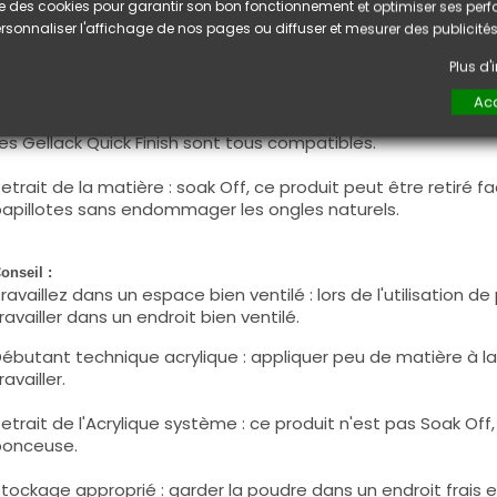
lise des cookies pour garantir son bon fonctionnement et optimiser ses pe
econdes pour permettre à la couche de poudre de trempa
rsonnaliser l'affichage de nos pages ou diffuser et mesurer des publicités
inition : une fois la matière sèche et dure, limer légèrement 
Plus d
orme souhaitée avant d'appliquer le top coat de votre choix
'ongles. Assurez-vous de couvrir toute la surface en faisant
Acc
uticules. Fermez bien les bords libres des ongles.
es Gellack Quick Finish sont tous compatibles.
etrait de la matière : soak Off, ce produit peut être retiré
apillotes sans endommager les ongles naturels.
onseil :
ravaillez dans un espace bien ventilé : lors de l'utilisation d
ravailler dans un endroit bien ventilé.
ébutant technique acrylique : appliquer peu de matière à la 
ravailler.
etrait de l'Acrylique système : ce produit n'est pas Soak Off, 
ponceuse.
tockage approprié : garder la poudre dans un endroit frais et 