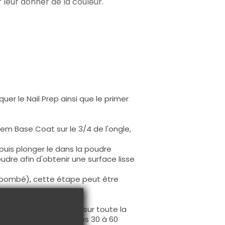
r leur donner de la couleur.
uer le Nail Prep ainsi que le primer
tem Base Coat sur le 3/4 de l'ongle,
 puis plonger le dans la poudre
re afin d'obtenir une surface lisse
 (bombé), cette étape peut être
pping System Activator sur toute la
ent de la matière après 30 à 60