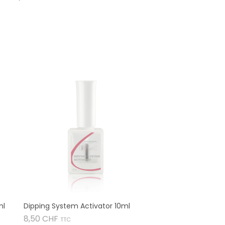
ml
Dipping System Activator 10ml
Prix
8,50 CHF
TTC