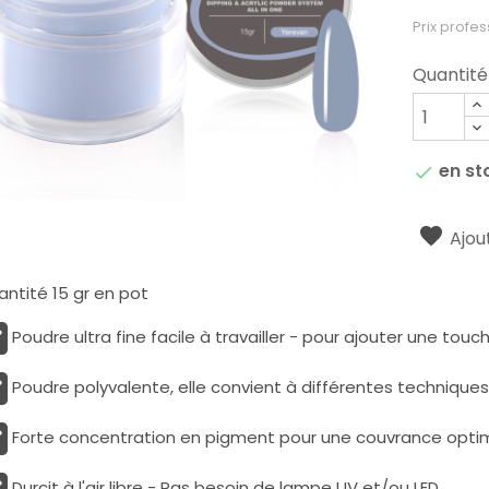
Prix profes
Quantité
en st

Ajout
ntité 15 gr en pot
Poudre ultra fine facile à travailler - pour ajouter une tou
Poudre polyvalente, elle convient à différentes techniques
Forte concentration en pigment pour une couvrance opti
Durcit à l'air libre - Pas besoin de lampe UV et/ou LED