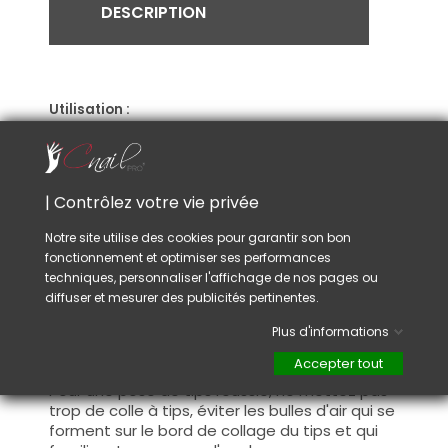
DESCRIPTION
Utilisation :
Après la préparation des ongles limés court,
choisissez la taille adéquate de votre tips puis
appliquez une goutte de colle sur le bord de
collage du tips.
| Contrôlez votre vie privée
Ensuite, appliquez le bord de collage du tips
sur l'ongle naturel préparé.
Notre site utilise des cookies pour garantir son bon
Une fois collé, limez la ligne de démarcation
fonctionnement et optimiser ses performances
du tips.
techniques, personnaliser l'affichage de nos pages ou
Pensez à dépolir la surface du tips avant
diffuser et mesurer des publicités pertinentes.
d'appliquer le gel UV/LED, l'acylique, acryl gel ou
primer universal.
Plus d'informations
Accepter tout
Conseil :
Pour une pose de tips réussie, ne mettez pas
trop de colle à tips, éviter les bulles d'air qui se
forment sur le bord de collage du tips et qui