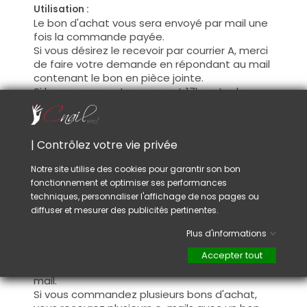
Utilisation :
Le bon d'achat vous sera envoyé par mail une
fois la commande payée.
Si vous désirez le recevoir par courrier A, merci
de faire votre demande en répondant au mail
contenant le bon en pièce jointe.
Si le message est reçu avant 17h, votre bon
sera livré le lendemain dans votre boîte aux
lettres. (Suisse uniquement et sauf week-
end)
| Contrôlez votre vie privée
Sur le bon cadeau vous trouverez un code,
Notre site utilise des cookies pour garantir son bon
celui-ci pourra être utilisé sur le site internet
fonctionnement et optimiser ses performances
dans le panier.
techniques, personnaliser l'affichage de nos pages ou
Il est aussi possible de faire valoir ce bon au
diffuser et mesurer des publicités pertinentes.
magasin à Lausanne. Il suffit de présenter
votre bon à la caisse.
Plus d'informations
En cas de commande de produits et bon
Accepter tout
d’achat, le bon sera quand même ennoyé par
mail.
Si vous commandez plusieurs bons d'achat,