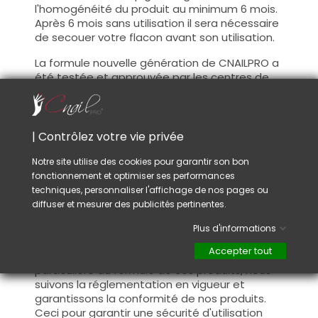
l'homogénéité du produit au minimum 6 mois.
Après 6 mois sans utilisation il sera nécessaire
de secouer votre flacon avant son utilisation.
La formule nouvelle génération de CNAILPRO a
été testée et approuvée par les centres de
formation professionnel partenaire.
Les tests ont été réalisés sur 8 semaines sans
aucun changement d'intensité de la couleur
hybride.
| Contrôlez votre vie privée
Information :
Notre site utilise des cookies pour garantir son bon
fonctionnement et optimiser ses performances
Ce produit a été testée et approuvée par les
techniques, personnaliser l'affichage de nos pages ou
centres de formation professionnel
diffuser et mesurer des publicités pertinentes.
partenaire.
Avec ce produit vous pourrez satisfaire vos
Plus d'informations
clientes les plus exigeantes !
Accepter tout
De plus, CNAILPRO porte une attention
particulière au formule de ces produits, nous
suivons la réglementation en vigueur et
garantissons la conformité de nos produits.
Ceci pour garantir une sécurité d'utilisation