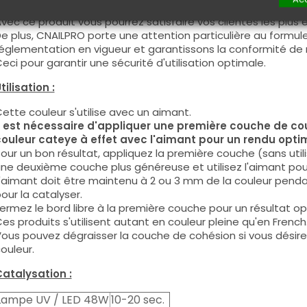
e produit a été testée et approuvée par les centres de for
vec ce produit vous pourrez satisfaire vos clientes les plus 
e plus, CNAILPRO porte une attention particulière au formule
églementation en vigueur et garantissons la conformité de 
eci pour garantir une sécurité d'utilisation optimale.
tilisation :
ette couleur s'utilise avec un aimant.
l est nécessaire d'appliquer une première couche de cou
ouleur cateye à effet avec l'aimant pour un rendu opti
our un bon résultat, appliquez la première couche (sans utili
ne deuxième couche plus généreuse et utilisez l'aimant pour
'aimant doit être maintenu à 2 ou 3 mm de la couleur pend
our la catalyser.
ermez le bord libre à la première couche pour un résultat op
es produits s'utilisent autant en couleur pleine qu'en French
ous pouvez dégraisser la couche de cohésion si vous désirez 
ouleur.
atalysation :
Lampe UV / LED 48W
10-20 sec.