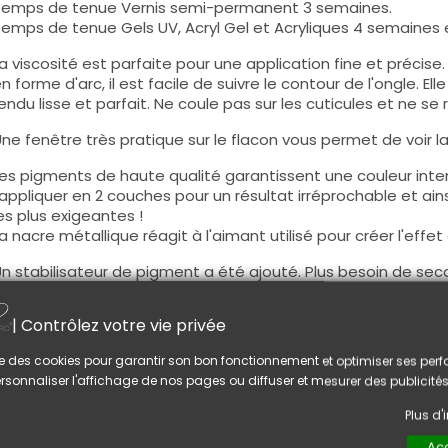
emps de tenue Vernis semi-permanent 3 semaines.
emps de tenue Gels UV, Acryl Gel et Acryliques 4 semaines e
a viscosité est parfaite pour une application fine et précis
n forme d'arc, il est facile de suivre le contour de l'ongle. E
endu lisse et parfait. Ne coule pas sur les cuticules et ne se 
ne fenêtre très pratique sur le flacon vous permet de voir la c
es pigments de haute qualité garantissent une couleur intens
'appliquer en 2 couches pour un résultat irréprochable et ains
es plus exigeantes !
a nacre métallique réagit à l'aimant utilisé pour créer l'effet
n stabilisateur de pigment a été ajouté. Plus besoin de seco
tabilisateur de pigment garantit l'homogénéité du produit 
tilisation il sera nécessaire de secouer votre flacon avant son
| Contrôlez votre vie privée
a formule nouvelle génération de CNAILPRO a été testée et
lise des cookies pour garantir son bon fonctionnement et optimiser ses pe
ormation professionnel partenaire.
rsonnaliser l'affichage de nos pages ou diffuser et mesurer des publicités
es tests ont été réalisés sur 8 semaines sans aucun changem
Plus d
nformation :
Acc