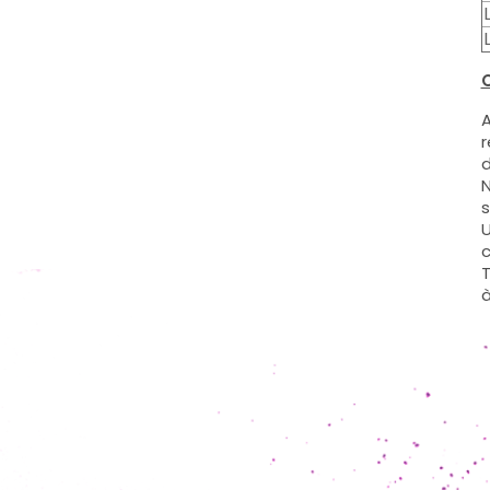
C
A
r
d
N
s
U
c
T
à