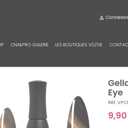
Connexio

OP
CNAILPRO GALERIE
LES BOUTIQUES VD/GE
CONTAC
Gell
Eye
Réf. VPC
9,90