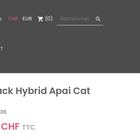
CHF
EUR
(0)
n
shopping_cart

T
ack Hybrid Apai Cat
018
 CHF
TTC