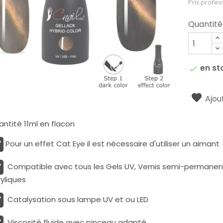
Prix profes
Quantité
en st

Ajout
ntité 11ml en flacon
Pour un effet Cat Eye il est nécessaire d'utiliser un aimant
Compatible avec tous les Gels UV, Vernis semi-permanents
yliques
Catalysation sous lampe UV et ou LED
Viscosité fluide avec pinceau adapté