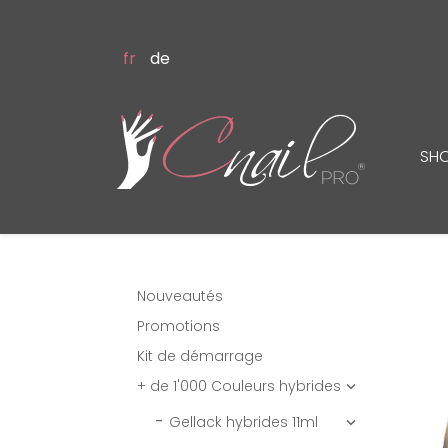
fr
de
SH
Nouveautés
Promotions
Kit de démarrage
+ de 1'000 Couleurs hybrides

Gellack hybrides 11ml
