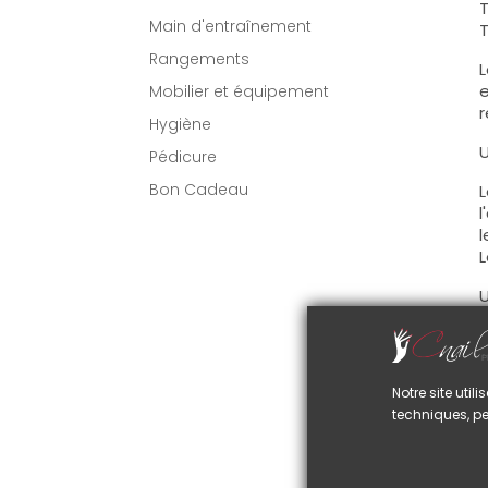
T
Main d'entraînement
T
Rangements
L
e
Mobilier et équipement
r
Hygiène
U
Pédicure
Bon Cadeau
L
l
l
L
U
s
u
L
Notre site uti
f
techniques, pe
L
I