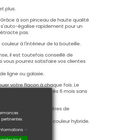
t plus.
e. Grâce à son pinceau de haute qualité
lle s'auto-égalise rapidement pour un
rétracte pas.
ouleur à l'intérieur de la bouteille.
e, il est toutefois conseillé de
i vous pourrez satisfaire vos clientes
 de ligne ou galaxie.
uer votre flacon à chaque fois. Le
au minimum 6 mois. Après 6 mois sans
 utilisation.
 approuvée par les centres de
rformances
 pertinentes.
ent d'intensité de la couleur hybride.
'informations
epter tout