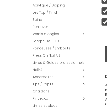
Acrylique / Dipping
Les Top / Finish
Soins
Remover
Vernis à ongles

Lampe UV - LED
Ponceuses / Embouts
Press On Nail Art
Livres & Guides professionnels
Nail-Art

D
Accessoires

Tips / Popits

A
m
Chablons
E
Pinceaux

A
C
Limes et blocs