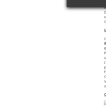
C
A
D
r
C
U
C
I
c
P
u
L
p
F
C
V
c
C