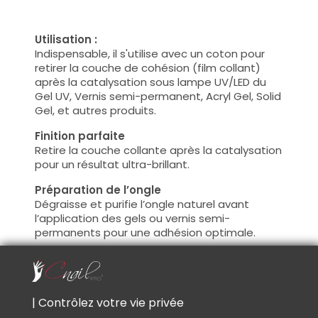
Utilisation :
Indispensable, il s'utilise avec un coton pour
retirer la couche de cohésion (film collant)
après la catalysation sous lampe UV/LED du
Gel UV, Vernis semi-permanent, Acryl Gel, Solid
Gel, et autres produits.
Finition parfaite
Retire la couche collante après la catalysation
pour un résultat ultra-brillant.
Préparation de l’ongle
Dégraisse et purifie l’ongle naturel avant
l’application des gels ou vernis semi-
permanents pour une adhésion optimale.
Nettoyage multi-usage
Idéal pour entretenir pinceaux, outils et
surfaces de travail, garantissant une hygiène
irréprochable.
| Contrôlez votre vie privée