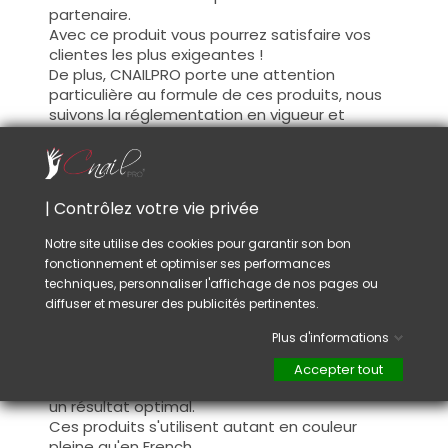
partenaire.
Avec ce produit vous pourrez satisfaire vos
clientes les plus exigeantes !
De plus, CNAILPRO porte une attention
particulière au formule de ces produits, nous
suivons la réglementation en vigueur et
garantissons la conformité de nos produits.
Ceci pour garantir une sécurité d'utilisation
optimale.
| Contrôlez votre vie privée
Utilisation :
Notre site utilise des cookies pour garantir son bon
fonctionnement et optimiser ses performances
Cette couleur s'applique avec son pinceau, de
techniques, personnaliser l'affichage de nos pages ou
manière fine, sur la base (il n'est pas
diffuser et mesurer des publicités pertinentes.
nécessaire de dégraisser la couche de
cohésion) ou sur la construction après limage.
Plus d'informations
Ce produit s'applique en deux couches,
fermez le bord libre à la première couche et
Accepter tout
appliquez la deuxième couche pour garantir
un résultat optimal.
Ces produits s'utilisent autant en couleur
pleine qu'en French.