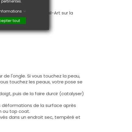
 pertinentes.
.
'informations
faire une création Nail-Art sur la
epter tout
 de l'ongle. Si vous touchez la peau,
 vous touchez les peaux, votre pose se
igt, puis de la faire durcir (catalyser)
s déformations de la surface après
n ou top coat.
rvés dans un endroit sec, tempéré et