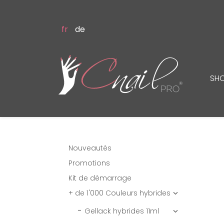
fr
de
SH
Nouveautés
Promotions
Kit de démarrage
+ de 1'000 Couleurs hybrides

Gellack hybrides 11ml
