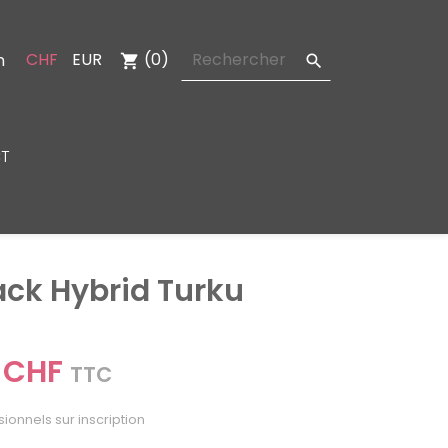
CHF
EUR
(0)
n
shopping_cart

T
ack Hybrid Turku
 CHF
TTC
sionnels sur inscription