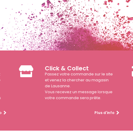
Click & Collect
t
Passez votre commande sur le site
e
et venez la chercher au magasin
de Lausanne.
Vous recevez un message lorsque
s
votre commande sera prête.
o
Plus d'info