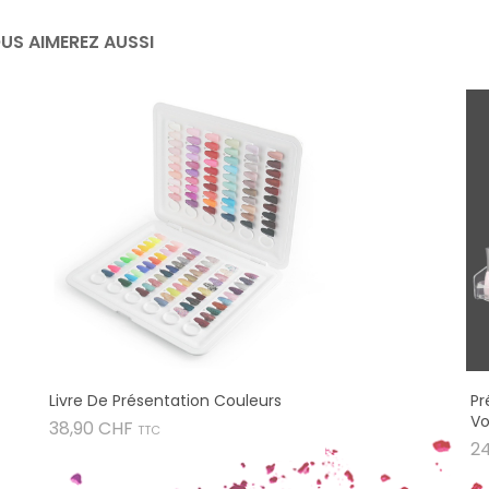
US AIMEREZ AUSSI
Livre De Présentation Couleurs
Pr
Vo
Prix
38,90 CHF
TTC
2