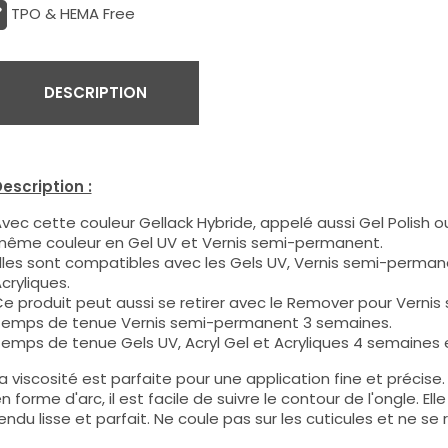
TPO & HEMA Free
DESCRIPTION
escription :
vec cette couleur Gellack Hybride, appelé aussi Gel Polish ou
ême couleur en Gel UV et Vernis semi-permanent.
lles sont compatibles avec les Gels UV, Vernis semi-permane
cryliques.
e produit peut aussi se retirer avec le Remover pour Verni
emps de tenue Vernis semi-permanent 3 semaines.
emps de tenue Gels UV, Acryl Gel et Acryliques 4 semaines e
a viscosité est parfaite pour une application fine et précis
n forme d'arc, il est facile de suivre le contour de l'ongle. E
endu lisse et parfait. Ne coule pas sur les cuticules et ne se 