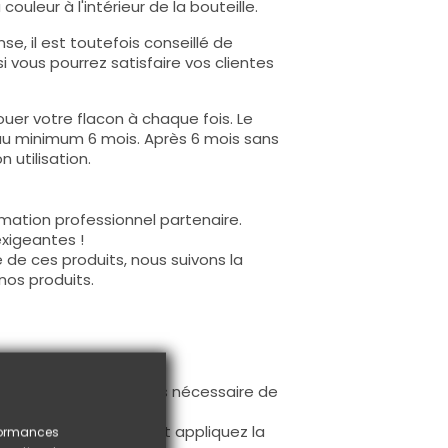
ouleur à l'intérieur de la bouteille.
e, il est toutefois conseillé de
i vous pourrez satisfaire vos clientes
uer votre flacon à chaque fois. Le
au minimum 6 mois. Après 6 mois sans
 utilisation.
mation professionnel partenaire.
exigeantes !
 de ces produits, nous suivons la
nos produits.
ur la base (il n'est pas nécessaire de
ès limage.
à la première couche et appliquez la
rformances