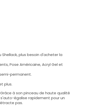
 Shellack, plus besoin d'acheter la
nts, Pose Américaine, Acryl Gel et
s semi-permanent.
t plus.
e. Grâce à son pinceau de haute qualité
lle s'auto-égalise rapidement pour un
rétracte pas.