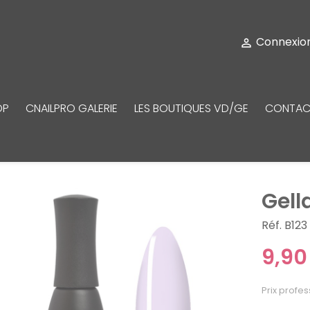
Connexio

OP
CNAILPRO GALERIE
LES BOUTIQUES VD/GE
CONTAC
Gell
Réf. B123
9,90
Prix profes