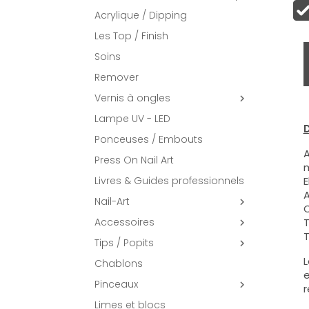
Acrylique / Dipping
Les Top / Finish
Soins
Remover
Vernis à ongles

Lampe UV - LED
D
Ponceuses / Embouts
A
Press On Nail Art
m
Livres & Guides professionnels
E
A
Nail-Art

C
Accessoires
T

T
Tips / Popits

L
Chablons
e
Pinceaux

r
Limes et blocs