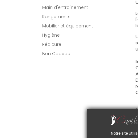
U
Main d'entraînement
L
Rangements
l
l
Mobilier et équipement
Hygiène
U
s
Pédicure
u
Bon Cadeau
I
C
A
D
r
C
U
C
d
C
Notre site uti