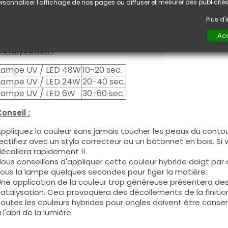
euxième couche pour garantir un résultat optimal.
rsonnaliser l'affichage de nos pages ou diffuser et mesurer des publicités
es produits s'utilisent autant en couleur pleine qu'en French
Plus d
ous pouvez dégraisser la couche de cohésion si vous désirez 
ouleur.
Acc
atalysation :
Lampe UV / LED 48W
10-20 sec.
Lampe UV / LED 24W
20-40 sec.
Lampe UV / LED 6W
30-60 sec.
onseil :
ppliquez la couleur sans jamais toucher les peaux du contour
ectifiez avec un stylo correcteur ou un bâtonnet en bois. Si
écollera rapidement !!
ous conseillons d'appliquer cette couleur hybride doigt par do
ous la lampe quelques secondes pour figer la matière.
ne application de la couleur trop généreuse présentera de
atalysation. Ceci provoquera des décollements de la finitio
outes les couleurs hybrides pour ongles doivent être conse
 l'abri de la lumière.