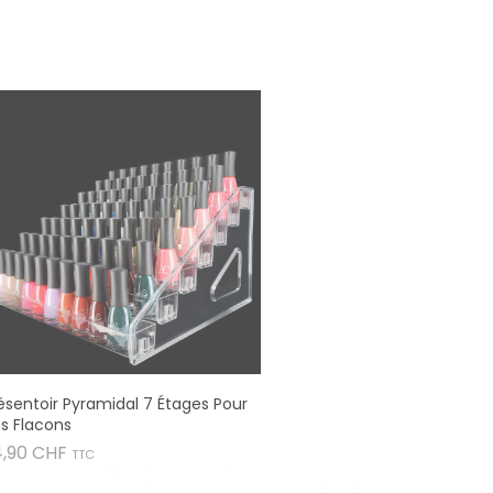
ésentoir Pyramidal 7 Étages Pour
s Flacons
Prix
4,90 CHF
TTC