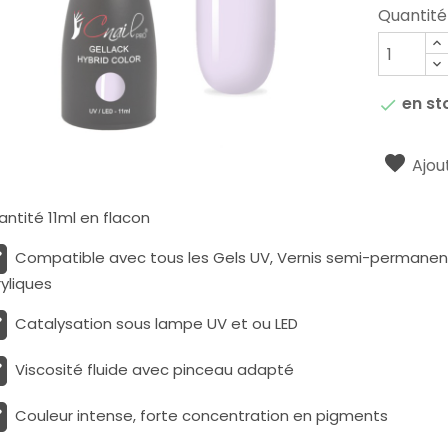
Quantité
en st

Ajout
ntité 11ml en flacon
Compatible avec tous les Gels UV, Vernis semi-permanents
yliques
Catalysation sous lampe UV et ou LED
Viscosité fluide avec pinceau adapté
Couleur intense, forte concentration en pigments