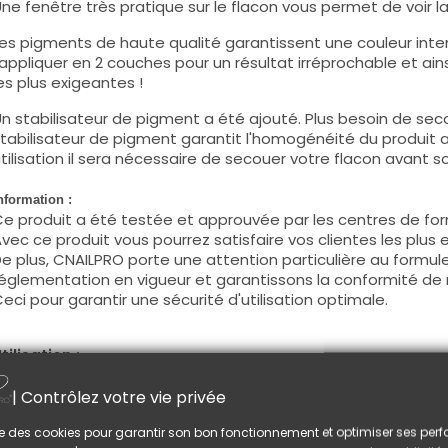
ne fenêtre très pratique sur le flacon vous permet de voir la c
es pigments de haute qualité garantissent une couleur intens
'appliquer en 2 couches pour un résultat irréprochable et ains
es plus exigeantes !
n stabilisateur de pigment a été ajouté. Plus besoin de seco
tabilisateur de pigment garantit l'homogénéité du produit 
tilisation il sera nécessaire de secouer votre flacon avant son
nformation :
e produit a été testée et approuvée par les centres de for
vec ce produit vous pourrez satisfaire vos clientes les plus 
e plus, CNAILPRO porte une attention particulière au formule
églementation en vigueur et garantissons la conformité de 
eci pour garantir une sécurité d'utilisation optimale.
tilisation :
ette couleur s'applique avec son pinceau, de manière fine, s
| Contrôlez votre vie privée
égraisser la couche de cohésion) ou sur la construction apr
e produit s'applique en deux couches, fermez le bord libre 
lise des cookies pour garantir son bon fonctionnement et optimiser ses pe