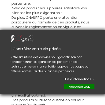
partenaire.
Avec ce produit vous pourrez satisfaire vos
clientes les plus exigeantes !
De plus, CNAILPRO porte une attention
particulière au formule de ces produits, nous
suivons la réglementation en vigueur et
garantissons la conformité de nos produits.
Ceci pour garantir une sécurité d'utilisation
optimale.
| Contrôlez votre vie privée
Utilisation :
Notre site utilise des cookies pour garantir son bon
fonctionnement et optimiser ses performances
Cette couleur s'applique avec son pinceau, de
techniques, personnaliser l'affichage de nos pages ou
manière fine, sur la base (il n'est pas
diffuser et mesurer des publicités pertinentes.
nécessaire de dégraisser la couche de
cohésion) ou sur la construction après limage.
Plus d'informations
Ce produit s'applique en deux couches,
fermez le bord libre à la première couche et
Accepter tout
appliquez la deuxième couche pour garantir
un résultat optimal.
Ces produits s'utilisent autant en couleur
pleine qu'en French.