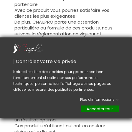
partenaire.
Avec ce produit vous pourrez satisfaire vos
clientes les plus exigeantes !
De plus, CNAILPRO porte une attention
particulière au formule de ces produits, nous
suivons la réglementation en vigueur et
garantissons la conformité de nos produits.
Ceci pour garantir une sécurité d'utilisation
optimale.
| Contrôlez votre vie privée
Utilisation :
Notre site utilise des cookies pour garantir son bon
fonctionnement et optimiser ses performances
Cette couleur s'applique avec son pinceau, de
techniques, personnaliser l'affichage de nos pages ou
manière fine, sur la base (il n'est pas
diffuser et mesurer des publicités pertinentes.
nécessaire de dégraisser la couche de
cohésion) ou sur la construction après limage.
Plus d'informations
Ce produit s'applique en deux couches,
fermez le bord libre à la première couche et
Accepter tout
appliquez la deuxième couche pour garantir
un résultat optimal.
Ces produits s'utilisent autant en couleur
pleine qu'en French.