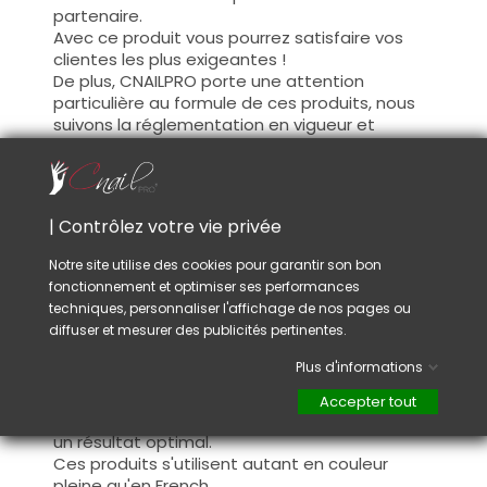
partenaire.
Avec ce produit vous pourrez satisfaire vos
clientes les plus exigeantes !
De plus, CNAILPRO porte une attention
particulière au formule de ces produits, nous
suivons la réglementation en vigueur et
garantissons la conformité de nos produits.
Ceci pour garantir une sécurité d'utilisation
optimale.
| Contrôlez votre vie privée
Utilisation :
Notre site utilise des cookies pour garantir son bon
fonctionnement et optimiser ses performances
Cette couleur s'applique avec son pinceau, de
techniques, personnaliser l'affichage de nos pages ou
manière fine, sur la base (il n'est pas
diffuser et mesurer des publicités pertinentes.
nécessaire de dégraisser la couche de
cohésion) ou sur la construction après limage.
Plus d'informations
Ce produit s'applique en deux couches,
fermez le bord libre à la première couche et
Accepter tout
appliquez la deuxième couche pour garantir
un résultat optimal.
Ces produits s'utilisent autant en couleur
pleine qu'en French.