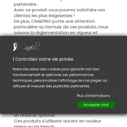
partenaire.
Avec ce produit vous pourrez satisfaire vos
clientes les plus exigeantes !
De plus, CNAILPRO porte une attention
particulière au formule de ces produits, nous
suivons la réglementation en vigueur et
garantissons la conformité de nos produits.
Ceci pour garantir une sécurité d'utilisation
optimale.
| Contrôlez votre vie privée
Utilisation :
Notre site utilise des cookies pour garantir son bon
fonctionnement et optimiser ses performances
Cette couleur s'applique avec son pinceau, de
techniques, personnaliser l'affichage de nos pages ou
manière fine, sur la base (il n'est pas
diffuser et mesurer des publicités pertinentes.
nécessaire de dégraisser la couche de
cohésion) ou sur la construction après limage.
Plus d'informations
Ce produit s'applique en deux couches,
fermez le bord libre à la première couche et
Accepter tout
appliquez la deuxième couche pour garantir
un résultat optimal.
Ces produits s'utilisent autant en couleur
pleine qu'en French.