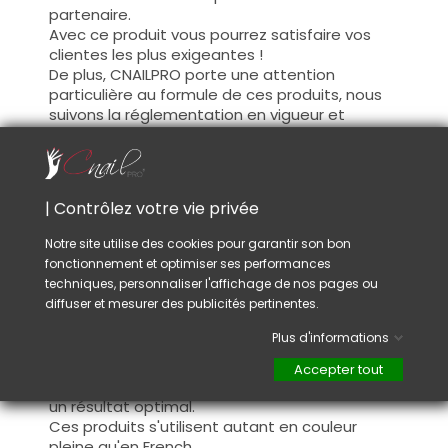
partenaire.
Avec ce produit vous pourrez satisfaire vos
clientes les plus exigeantes !
De plus, CNAILPRO porte une attention
particulière au formule de ces produits, nous
suivons la réglementation en vigueur et
garantissons la conformité de nos produits.
Ceci pour garantir une sécurité d'utilisation
optimale.
| Contrôlez votre vie privée
Utilisation :
Notre site utilise des cookies pour garantir son bon
fonctionnement et optimiser ses performances
Cette couleur s'applique avec son pinceau, de
techniques, personnaliser l'affichage de nos pages ou
manière fine, sur la base (il n'est pas
diffuser et mesurer des publicités pertinentes.
nécessaire de dégraisser la couche de
cohésion) ou sur la construction après limage.
Plus d'informations
Ce produit s'applique en deux couches,
fermez le bord libre à la première couche et
Accepter tout
appliquez la deuxième couche pour garantir
un résultat optimal.
Ces produits s'utilisent autant en couleur
pleine qu'en French.