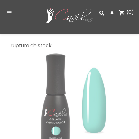
(0)
shopping_cart


rupture de stock