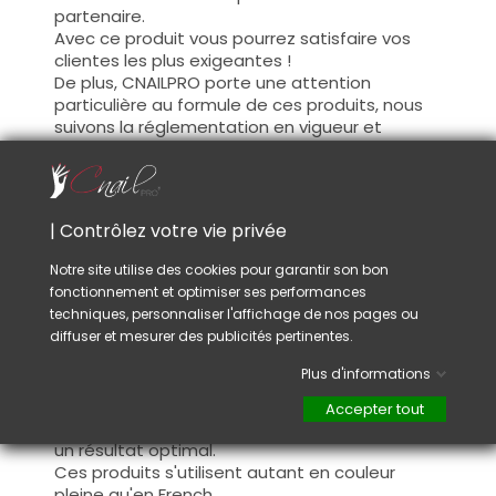
partenaire.
Avec ce produit vous pourrez satisfaire vos
clientes les plus exigeantes !
De plus, CNAILPRO porte une attention
particulière au formule de ces produits, nous
suivons la réglementation en vigueur et
garantissons la conformité de nos produits.
Ceci pour garantir une sécurité d'utilisation
optimale.
| Contrôlez votre vie privée
Utilisation :
Notre site utilise des cookies pour garantir son bon
fonctionnement et optimiser ses performances
Cette couleur s'applique avec son pinceau, de
techniques, personnaliser l'affichage de nos pages ou
manière fine, sur la base (il n'est pas
diffuser et mesurer des publicités pertinentes.
nécessaire de dégraisser la couche de
cohésion) ou sur la construction après limage.
Plus d'informations
Ce produit s'applique en deux couches,
fermez le bord libre à la première couche et
Accepter tout
appliquez la deuxième couche pour garantir
un résultat optimal.
Ces produits s'utilisent autant en couleur
pleine qu'en French.