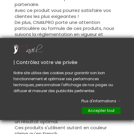
partenaire.
Avec ce produit vous pourrez satisfaire vos
clientes les plus exigeantes !
De plus, CNAILPRO porte une attention
particulière au formule de ces produits, nous
suivons la réglementation en vigueur et
garantissons la conformité de nos produits.
Ceci pour garantir une sécurité d'utilisation
optimale.
| Contrôlez votre vie privée
Utilisation :
Notre site utilise des cookies pour garantir son bon
fonctionnement et optimiser ses performances
Cette couleur s'applique avec son pinceau, de
techniques, personnaliser l'affichage de nos pages ou
manière fine, sur la base (il n'est pas
diffuser et mesurer des publicités pertinentes.
nécessaire de dégraisser la couche de
cohésion) ou sur la construction après limage.
Plus d'informations
Ce produit s'applique en deux couches,
fermez le bord libre à la première couche et
Accepter tout
appliquez la deuxième couche pour garantir
un résultat optimal.
Ces produits s'utilisent autant en couleur
pleine qu'en French.