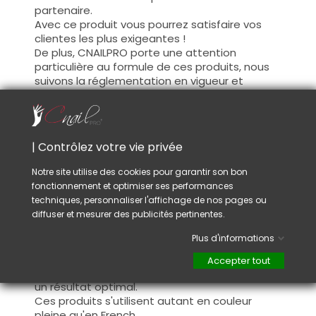
partenaire.
Avec ce produit vous pourrez satisfaire vos
clientes les plus exigeantes !
De plus, CNAILPRO porte une attention
particulière au formule de ces produits, nous
suivons la réglementation en vigueur et
garantissons la conformité de nos produits.
Ceci pour garantir une sécurité d'utilisation
optimale.
| Contrôlez votre vie privée
Utilisation :
Notre site utilise des cookies pour garantir son bon
fonctionnement et optimiser ses performances
Cette couleur s'applique avec son pinceau, de
techniques, personnaliser l'affichage de nos pages ou
manière fine, sur la base (il n'est pas
diffuser et mesurer des publicités pertinentes.
nécessaire de dégraisser la couche de
cohésion) ou sur la construction après limage.
Plus d'informations
Ce produit s'applique en deux couches,
fermez le bord libre à la première couche et
Accepter tout
appliquez la deuxième couche pour garantir
un résultat optimal.
Ces produits s'utilisent autant en couleur
pleine qu'en French.