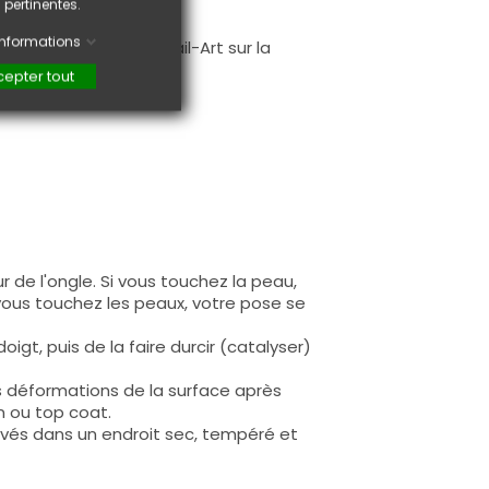
 pertinentes.
.
'informations
faire une création Nail-Art sur la
epter tout
 de l'ongle. Si vous touchez la peau,
 vous touchez les peaux, votre pose se
igt, puis de la faire durcir (catalyser)
s déformations de la surface après
n ou top coat.
rvés dans un endroit sec, tempéré et