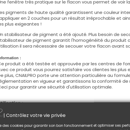
ne fenêtre très pratique sur le flacon vous permet de voir la c
es pigments de haute qualité garantissent une couleur intens
'appliquer en 2 couches pour un résultat irréprochable et ains
es plus exigeantes !
n stabilisateur de pigment a été ajouté. Plus besoin de seco
tabilisateur de pigment garantit l'homogénéité du produit 
tilisation il sera nécessaire de secouer votre flacon avant son
nformation :
e produit a été testée et approuvée par les centres de for
vec ce produit vous pourrez satisfaire vos clientes les plus 
e plus, CNAILPRO porte une attention particulière au formule
églementation en vigueur et garantissons la conformité de 
eci pour garantir une sécurité d'utilisation optimale.
tilisation :
ette couleur s'applique avec son pinceau, de manière fine, s
| Contrôlez votre vie privée
égraisser la couche de cohésion) ou sur la construction apr
e produit s'applique en deux couches, fermez le bord libre 
lise des cookies pour garantir son bon fonctionnement et optimiser ses pe