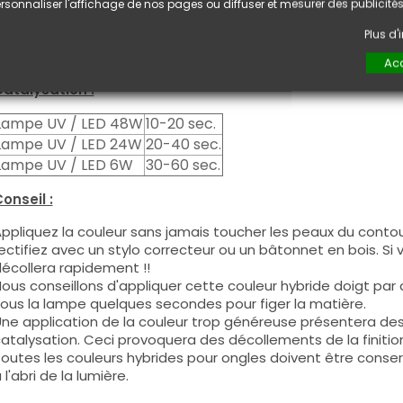
euxième couche pour garantir un résultat optimal.
rsonnaliser l'affichage de nos pages ou diffuser et mesurer des publicités
es produits s'utilisent autant en couleur pleine qu'en French
Plus d
ous pouvez dégraisser la couche de cohésion si vous désirez 
ouleur.
Acc
atalysation :
Lampe UV / LED 48W
10-20 sec.
Lampe UV / LED 24W
20-40 sec.
Lampe UV / LED 6W
30-60 sec.
onseil :
ppliquez la couleur sans jamais toucher les peaux du contour
ectifiez avec un stylo correcteur ou un bâtonnet en bois. Si
écollera rapidement !!
ous conseillons d'appliquer cette couleur hybride doigt par do
ous la lampe quelques secondes pour figer la matière.
ne application de la couleur trop généreuse présentera de
atalysation. Ceci provoquera des décollements de la finitio
outes les couleurs hybrides pour ongles doivent être conse
 l'abri de la lumière.