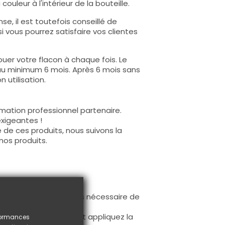
ouleur à l'intérieur de la bouteille.
e, il est toutefois conseillé de
i vous pourrez satisfaire vos clientes
uer votre flacon à chaque fois. Le
au minimum 6 mois. Après 6 mois sans
 utilisation.
mation professionnel partenaire.
exigeantes !
 de ces produits, nous suivons la
nos produits.
ur la base (il n'est pas nécessaire de
ès limage.
à la première couche et appliquez la
rformances