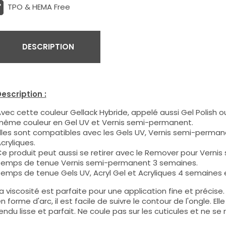
TPO & HEMA Free
DESCRIPTION
escription :
vec cette couleur Gellack Hybride, appelé aussi Gel Polish ou
ême couleur en Gel UV et Vernis semi-permanent.
lles sont compatibles avec les Gels UV, Vernis semi-permane
cryliques.
e produit peut aussi se retirer avec le Remover pour Verni
emps de tenue Vernis semi-permanent 3 semaines.
emps de tenue Gels UV, Acryl Gel et Acryliques 4 semaines e
a viscosité est parfaite pour une application fine et précis
n forme d'arc, il est facile de suivre le contour de l'ongle. E
endu lisse et parfait. Ne coule pas sur les cuticules et ne se 