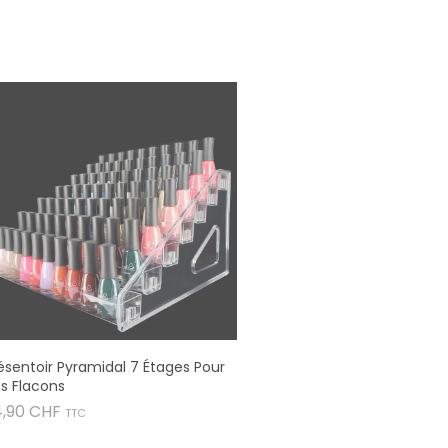
ésentoir Pyramidal 7 Étages Pour
s Flacons
Prix
4,90 CHF
TTC