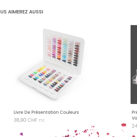
US AIMEREZ AUSSI
Livre De Présentation Couleurs
Pr
Vo
Prix
38,90 CHF
TTC
2