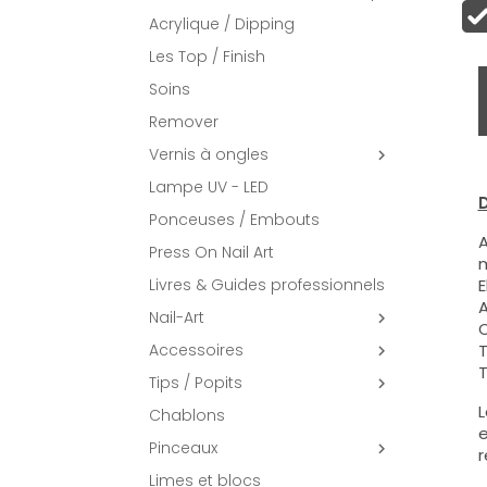
Acrylique / Dipping
Les Top / Finish
Soins
Remover
Vernis à ongles

Lampe UV - LED
D
Ponceuses / Embouts
A
Press On Nail Art
m
Livres & Guides professionnels
E
A
Nail-Art

C
Accessoires
T

T
Tips / Popits

L
Chablons
e
Pinceaux

r
Limes et blocs