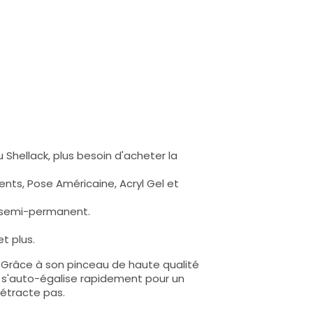
 Shellack, plus besoin d'acheter la
nts, Pose Américaine, Acryl Gel et
s semi-permanent.
t plus.
e. Grâce à son pinceau de haute qualité
lle s'auto-égalise rapidement pour un
rétracte pas.