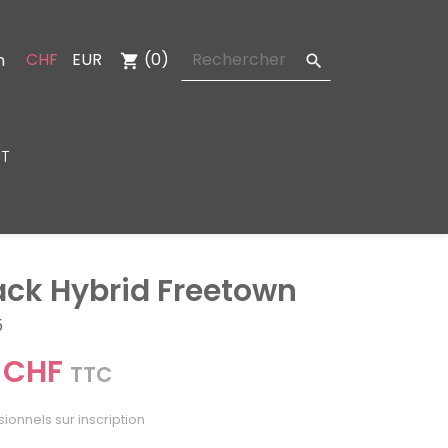
CHF
EUR
(0)
n
shopping_cart

T
ack Hybrid Freetown
5
 CHF
TTC
sionnels sur inscription