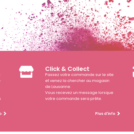
Click & Collect
t
Passez votre commande sur le site
e
et venez la chercher au magasin
de Lausanne.
Vous recevez un message lorsque
s
votre commande sera prête.
o
Plus d'info