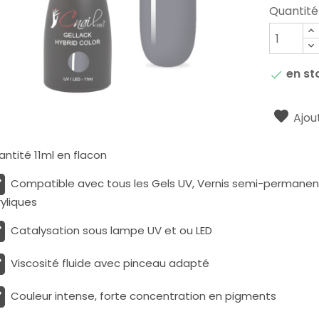
Quantité
en st

Ajout
ntité 11ml en flacon
Compatible avec tous les Gels UV, Vernis semi-permanents
yliques
Catalysation sous lampe UV et ou LED
Viscosité fluide avec pinceau adapté
Couleur intense, forte concentration en pigments