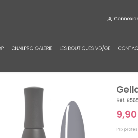
Connexio

OP
CNAILPRO GALERIE
LES BOUTIQUES VD/GE
CONTAC
Gell
Réf. B58
9,90
Prix profes