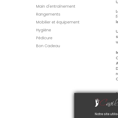
U
Main d'entraînement
L
Rangements
l
l
Mobilier et équipement
Hygiène
U
s
Pédicure
u
Bon Cadeau
I
C
A
D
r
C
U
C
d
C
Notre site uti