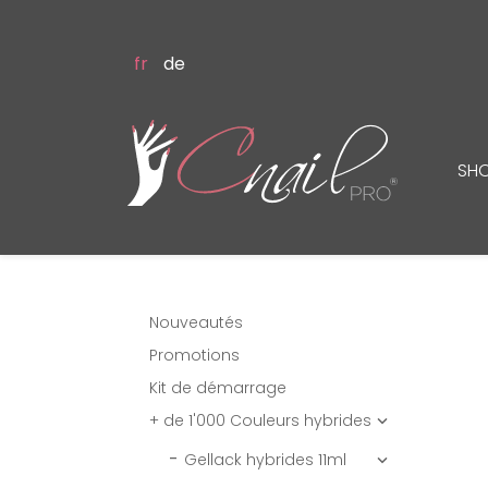
fr
de
SH
Nouveautés
Promotions
Kit de démarrage
+ de 1'000 Couleurs hybrides

Gellack hybrides 11ml
