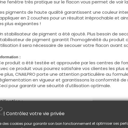
ne fenêtre très pratique sur le flacon vous permet de voir la c
es pigments de haute qualité garantissent une couleur intens
'appliquer en 2 couches pour un résultat irréprochable et ains
es plus exigeantes !
n stabilisateur de pigment a été ajouté. Plus besoin de seco
tabilisateur de pigment garantit l'homogénéité du produit 
tilisation il sera nécessaire de secouer votre flacon avant son
nformation :
e produit a été testée et approuvée par les centres de for
vec ce produit vous pourrez satisfaire vos clientes les plus 
e plus, CNAILPRO porte une attention particulière au formule
églementation en vigueur et garantissons la conformité de 
eci pour garantir une sécurité d'utilisation optimale.
tilisation :
ette couleur s'applique avec son pinceau, de manière fine, s
| Contrôlez votre vie privée
égraisser la couche de cohésion) ou sur la construction apr
e produit s'applique en deux couches, fermez le bord libre 
lise des cookies pour garantir son bon fonctionnement et optimiser ses pe