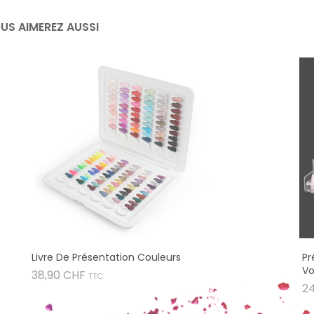
US AIMEREZ AUSSI
Livre De Présentation Couleurs
Pr
Vo
Prix
38,90 CHF
TTC
2