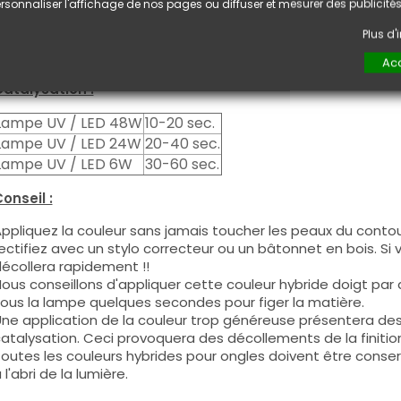
euxième couche pour garantir un résultat optimal.
rsonnaliser l'affichage de nos pages ou diffuser et mesurer des publicités
es produits s'utilisent autant en couleur pleine qu'en French
Plus d
ous pouvez dégraisser la couche de cohésion si vous désirez 
ouleur.
Acc
atalysation :
Lampe UV / LED 48W
10-20 sec.
Lampe UV / LED 24W
20-40 sec.
Lampe UV / LED 6W
30-60 sec.
onseil :
ppliquez la couleur sans jamais toucher les peaux du contour
ectifiez avec un stylo correcteur ou un bâtonnet en bois. Si
écollera rapidement !!
ous conseillons d'appliquer cette couleur hybride doigt par do
ous la lampe quelques secondes pour figer la matière.
ne application de la couleur trop généreuse présentera de
atalysation. Ceci provoquera des décollements de la finitio
outes les couleurs hybrides pour ongles doivent être conse
 l'abri de la lumière.