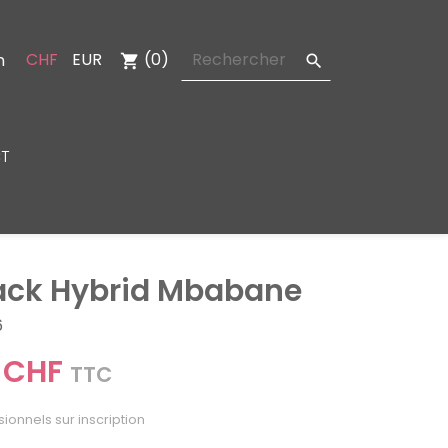
CHF
EUR
(0)
n
shopping_cart

T
ack Hybrid Mbabane
6
 CHF
TTC
sionnels sur inscription