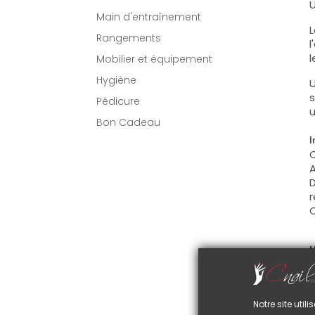
U
Main d'entraînement
L
Rangements
l
l
Mobilier et équipement
Hygiène
U
s
Pédicure
u
Bon Cadeau
I
C
A
D
r
C
U
C
d
C
Notre site uti