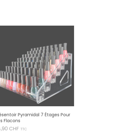
ésentoir Pyramidal 7 Étages Pour
s Flacons
Prix
4,90 CHF
TTC