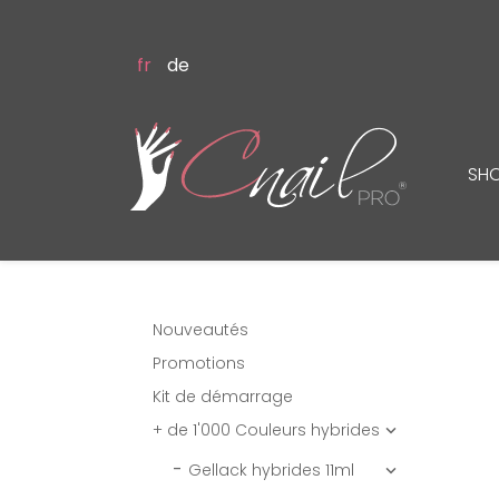
fr
de
SH
Nouveautés
Promotions
Kit de démarrage
+ de 1'000 Couleurs hybrides

Gellack hybrides 11ml
