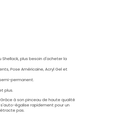
 Shellack, plus besoin d'acheter la
nts, Pose Américaine, Acryl Gel et
s semi-permanent.
t plus.
e. Grâce à son pinceau de haute qualité
lle s'auto-égalise rapidement pour un
rétracte pas.