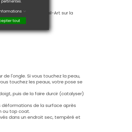
 pertinentes.
.
'informations
faire une création Nail-Art sur la
epter tout
 de l'ongle. Si vous touchez la peau,
 vous touchez les peaux, votre pose se
igt, puis de la faire durcir (catalyser)
s déformations de la surface après
n ou top coat.
rvés dans un endroit sec, tempéré et