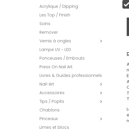
Acrylique / Dipping
Les Top / Finish
Soins
Remover
Vernis à ongles

Lampe UV - LED
D
Ponceuses / Embouts
A
Press On Nail Art
m
Livres & Guides professionnels
E
A
Nail-Art

C
Accessoires
T

T
Tips / Popits

L
Chablons
e
Pinceaux

r
Limes et blocs