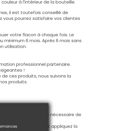
ouleur à l'intérieur de la bouteille.
e, il est toutefois conseillé de
i vous pourrez satisfaire vos clientes
uer votre flacon à chaque fois. Le
au minimum 6 mois. Après 6 mois sans
 utilisation.
mation professionnel partenaire.
exigeantes !
 de ces produits, nous suivons la
nos produits.
ur la base (il n'est pas nécessaire de
ès limage.
à la première couche et appliquez la
rformances