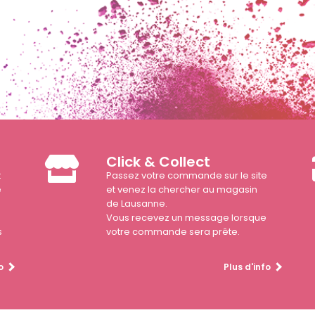
Click & Collect
t
Passez votre commande sur le site
e
et venez la chercher au magasin
de Lausanne.
Vous recevez un message lorsque
s
votre commande sera prête.
o
Plus d'info