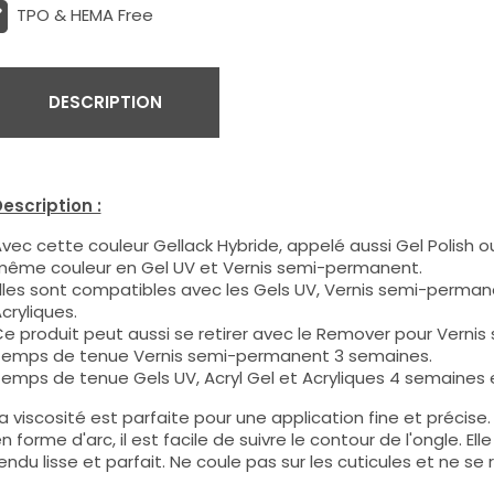
TPO & HEMA Free
DESCRIPTION
escription :
vec cette couleur Gellack Hybride, appelé aussi Gel Polish ou
ême couleur en Gel UV et Vernis semi-permanent.
lles sont compatibles avec les Gels UV, Vernis semi-permane
cryliques.
e produit peut aussi se retirer avec le Remover pour Verni
emps de tenue Vernis semi-permanent 3 semaines.
emps de tenue Gels UV, Acryl Gel et Acryliques 4 semaines e
a viscosité est parfaite pour une application fine et précis
n forme d'arc, il est facile de suivre le contour de l'ongle. E
endu lisse et parfait. Ne coule pas sur les cuticules et ne se 