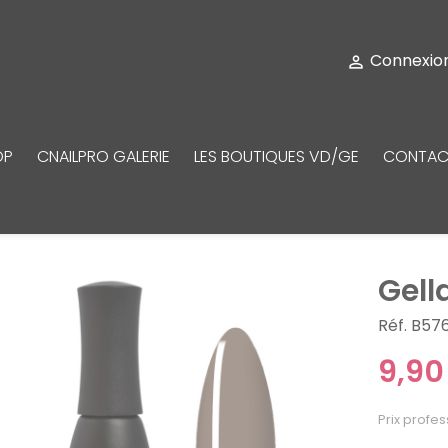
Connexio

OP
CNAILPRO GALERIE
LES BOUTIQUES VD/GE
CONTAC
Gell
Réf. B57
9,90
Prix profes