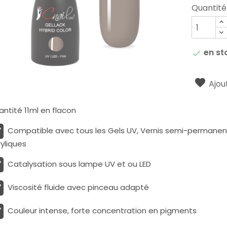
Quantité
en st

Ajout
ntité 11ml en flacon
Compatible avec tous les Gels UV, Vernis semi-permanents
yliques
Catalysation sous lampe UV et ou LED
Viscosité fluide avec pinceau adapté
Couleur intense, forte concentration en pigments