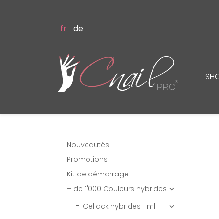
fr
de
SH
Nouveautés
Promotions
Kit de démarrage
+ de 1'000 Couleurs hybrides

Gellack hybrides 11ml
