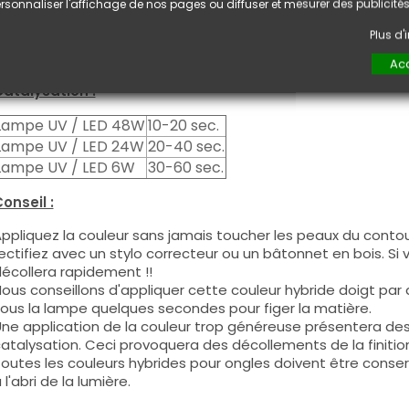
euxième couche pour garantir un résultat optimal.
rsonnaliser l'affichage de nos pages ou diffuser et mesurer des publicités
es produits s'utilisent autant en couleur pleine qu'en French
Plus d
ous pouvez dégraisser la couche de cohésion si vous désirez 
ouleur.
Acc
atalysation :
Lampe UV / LED 48W
10-20 sec.
Lampe UV / LED 24W
20-40 sec.
Lampe UV / LED 6W
30-60 sec.
onseil :
ppliquez la couleur sans jamais toucher les peaux du contour
ectifiez avec un stylo correcteur ou un bâtonnet en bois. Si
écollera rapidement !!
ous conseillons d'appliquer cette couleur hybride doigt par do
ous la lampe quelques secondes pour figer la matière.
ne application de la couleur trop généreuse présentera de
atalysation. Ceci provoquera des décollements de la finitio
outes les couleurs hybrides pour ongles doivent être conse
 l'abri de la lumière.