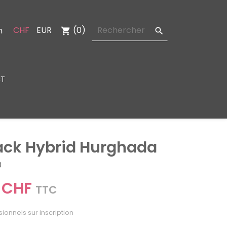
CHF
EUR
(0)
n
shopping_cart

T
ack Hybrid Hurghada
0
 CHF
TTC
sionnels sur inscription