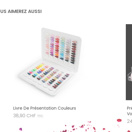
US AIMEREZ AUSSI
Livre De Présentation Couleurs
Pr
Vo
Prix
38,90 CHF
TTC
2