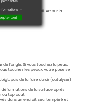
 pertinentes.
.
'informations
faire une création Nail-Art sur la
epter tout
 de l'ongle. Si vous touchez la peau,
 vous touchez les peaux, votre pose se
igt, puis de la faire durcir (catalyser)
s déformations de la surface après
n ou top coat.
rvés dans un endroit sec, tempéré et