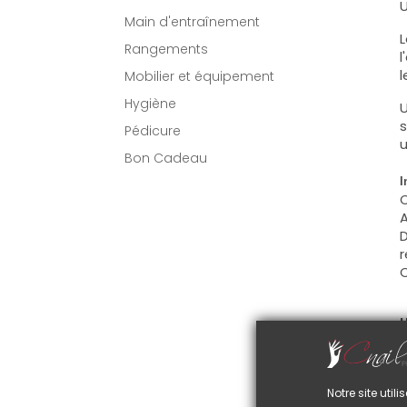
U
Main d'entraînement
L
Rangements
l
l
Mobilier et équipement
Hygiène
U
s
Pédicure
u
Bon Cadeau
I
C
A
D
r
C
U
C
d
C
Notre site uti