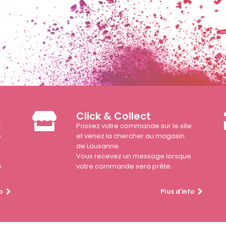
Click & Collect
t
Passez votre commande sur le site
e
et venez la chercher au magasin
de Lausanne.
Vous recevez un message lorsque
s
votre commande sera prête.
o
Plus d'info