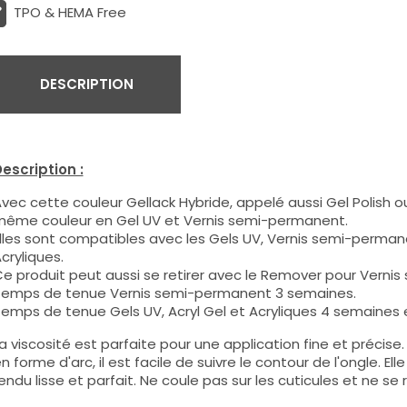
TPO & HEMA Free
DESCRIPTION
escription :
vec cette couleur Gellack Hybride, appelé aussi Gel Polish ou
ême couleur en Gel UV et Vernis semi-permanent.
lles sont compatibles avec les Gels UV, Vernis semi-permane
cryliques.
e produit peut aussi se retirer avec le Remover pour Verni
emps de tenue Vernis semi-permanent 3 semaines.
emps de tenue Gels UV, Acryl Gel et Acryliques 4 semaines e
a viscosité est parfaite pour une application fine et précis
n forme d'arc, il est facile de suivre le contour de l'ongle. E
endu lisse et parfait. Ne coule pas sur les cuticules et ne se 