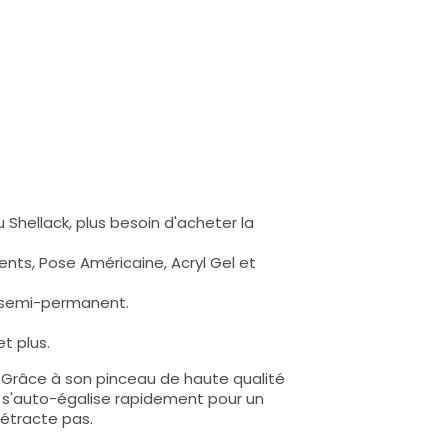
 Shellack, plus besoin d'acheter la
nts, Pose Américaine, Acryl Gel et
s semi-permanent.
t plus.
e. Grâce à son pinceau de haute qualité
lle s'auto-égalise rapidement pour un
rétracte pas.