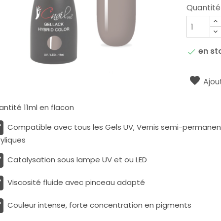
Quantité
en st

Ajout
ntité 11ml en flacon
Compatible avec tous les Gels UV, Vernis semi-permanents
yliques
Catalysation sous lampe UV et ou LED
Viscosité fluide avec pinceau adapté
Couleur intense, forte concentration en pigments