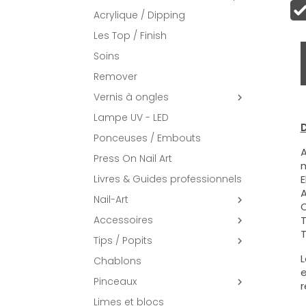
Acrylique / Dipping
Les Top / Finish
Soins
Remover
Vernis à ongles

Lampe UV - LED
D
Ponceuses / Embouts
A
Press On Nail Art
m
Livres & Guides professionnels
E
A
Nail-Art

C
Accessoires
T

T
Tips / Popits

L
Chablons
e
Pinceaux

r
Limes et blocs