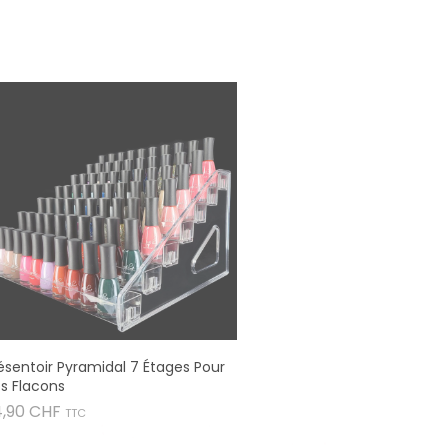
ésentoir Pyramidal 7 Étages Pour
s Flacons
Prix
4,90 CHF
TTC