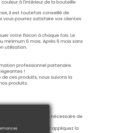
ouleur à l'intérieur de la bouteille.
e, il est toutefois conseillé de
i vous pourrez satisfaire vos clientes
uer votre flacon à chaque fois. Le
au minimum 6 mois. Après 6 mois sans
 utilisation.
mation professionnel partenaire.
exigeantes !
 de ces produits, nous suivons la
nos produits.
ur la base (il n'est pas nécessaire de
ès limage.
à la première couche et appliquez la
rformances