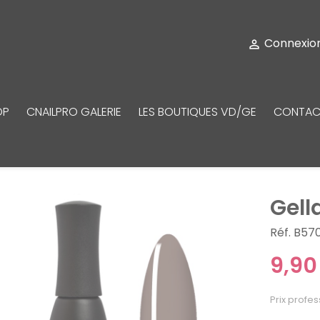
Connexio

OP
CNAILPRO GALERIE
LES BOUTIQUES VD/GE
CONTAC
Gell
Réf. B57
9,90
Prix profes