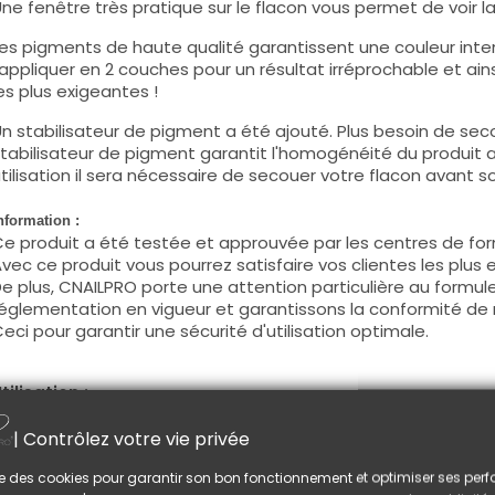
ne fenêtre très pratique sur le flacon vous permet de voir la c
es pigments de haute qualité garantissent une couleur intens
'appliquer en 2 couches pour un résultat irréprochable et ains
es plus exigeantes !
n stabilisateur de pigment a été ajouté. Plus besoin de seco
tabilisateur de pigment garantit l'homogénéité du produit 
tilisation il sera nécessaire de secouer votre flacon avant son
nformation :
e produit a été testée et approuvée par les centres de for
vec ce produit vous pourrez satisfaire vos clientes les plus 
e plus, CNAILPRO porte une attention particulière au formule
églementation en vigueur et garantissons la conformité de 
eci pour garantir une sécurité d'utilisation optimale.
tilisation :
ette couleur s'applique avec son pinceau, de manière fine, s
| Contrôlez votre vie privée
égraisser la couche de cohésion) ou sur la construction apr
e produit s'applique en deux couches, fermez le bord libre 
lise des cookies pour garantir son bon fonctionnement et optimiser ses pe