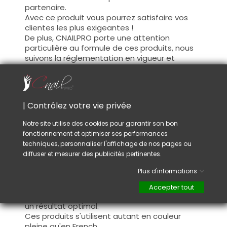
partenaire.
Avec ce produit vous pourrez satisfaire vos
clientes les plus exigeantes !
De plus, CNAILPRO porte une attention
particulière au formule de ces produits, nous
suivons la réglementation en vigueur et
garantissons la conformité de nos produits.
Ceci pour garantir une sécurité d'utilisation
optimale.
| Contrôlez votre vie privée
Utilisation :
Notre site utilise des cookies pour garantir son bon
fonctionnement et optimiser ses performances
Cette couleur s'applique avec son pinceau, de
techniques, personnaliser l'affichage de nos pages ou
manière fine, sur la base (il n'est pas
diffuser et mesurer des publicités pertinentes.
nécessaire de dégraisser la couche de
cohésion) ou sur la construction après limage.
Plus d'informations
Ce produit s'applique en deux couches,
fermez le bord libre à la première couche et
Accepter tout
appliquez la deuxième couche pour garantir
un résultat optimal.
Ces produits s'utilisent autant en couleur
pleine qu'en French.