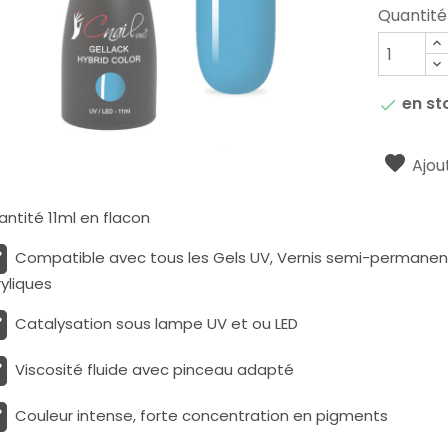
Quantité
en st

Ajout
ntité 11ml en flacon
Compatible avec tous les Gels UV, Vernis semi-permanents
yliques
Catalysation sous lampe UV et ou LED
Viscosité fluide avec pinceau adapté
Couleur intense, forte concentration en pigments