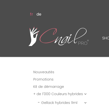
fr
de
SH
Nouveautés
Promotions
Kit de démarrage
+ de 1'000 Couleurs hybrides

Gellack hybrides 11ml
