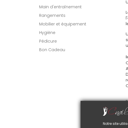
U
Main d'entraînement
L
Rangements
l
l
Mobilier et équipement
Hygiène
U
s
Pédicure
u
Bon Cadeau
I
C
A
D
r
C
U
C
d
C
Notre site uti