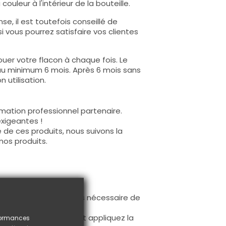
ouleur à l'intérieur de la bouteille.
e, il est toutefois conseillé de
i vous pourrez satisfaire vos clientes
uer votre flacon à chaque fois. Le
au minimum 6 mois. Après 6 mois sans
 utilisation.
mation professionnel partenaire.
exigeantes !
 de ces produits, nous suivons la
nos produits.
ur la base (il n'est pas nécessaire de
ès limage.
à la première couche et appliquez la
rformances