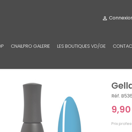
Connexio

OP
CNAILPRO GALERIE
LES BOUTIQUES VD/GE
CONTAC
Gell
Réf. B53
9,90
Prix profes