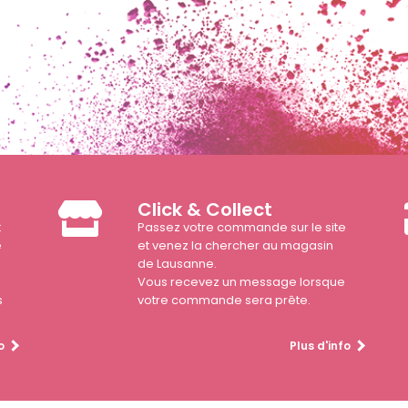
Click & Collect
t
Passez votre commande sur le site
e
et venez la chercher au magasin
de Lausanne.
Vous recevez un message lorsque
s
votre commande sera prête.
o
Plus d'info