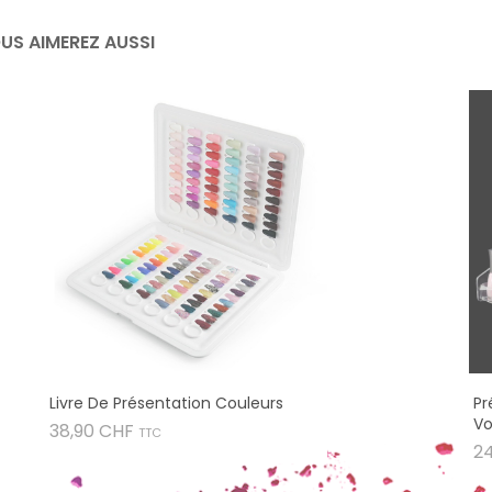
US AIMEREZ AUSSI
Livre De Présentation Couleurs
Pr
Vo
Prix
38,90 CHF
TTC
2