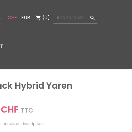
CHF
EUR
(0)
n
shopping_cart

T
ack Hybrid Yaren
6
 CHF
TTC
sionnels sur inscription