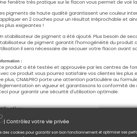
ne fenêtre très pratique sur le flacon vous permet de voir la c
es pigments de haute qualité garantissent une couleur intens
'appliquer en 2 couches pour un résultat irréprochable et ains
es plus exigeantes !
n stabilisateur de pigment a été ajouté. Plus besoin de seco
tabilisateur de pigment garantit l'homogénéité du produit 
tilisation il sera nécessaire de secouer votre flacon avant son
nformation :
e produit a été testée et approuvée par les centres de for
vec ce produit vous pourrez satisfaire vos clientes les plus 
e plus, CNAILPRO porte une attention particulière au formule
églementation en vigueur et garantissons la conformité de 
eci pour garantir une sécurité d'utilisation optimale.
tilisation :
ette couleur s'applique avec son pinceau, de manière fine, s
| Contrôlez votre vie privée
égraisser la couche de cohésion) ou sur la construction apr
e produit s'applique en deux couches, fermez le bord libre 
lise des cookies pour garantir son bon fonctionnement et optimiser ses pe