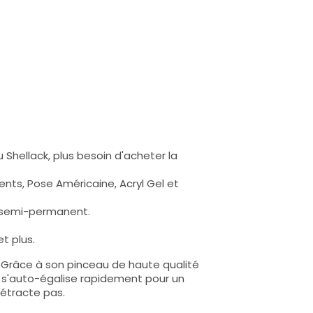
 Shellack, plus besoin d'acheter la
nts, Pose Américaine, Acryl Gel et
s semi-permanent.
t plus.
e. Grâce à son pinceau de haute qualité
lle s'auto-égalise rapidement pour un
rétracte pas.