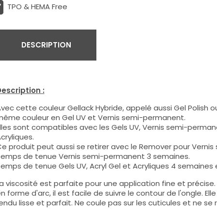
TPO & HEMA Free
DESCRIPTION
escription :
vec cette couleur Gellack Hybride, appelé aussi Gel Polish ou
ême couleur en Gel UV et Vernis semi-permanent.
lles sont compatibles avec les Gels UV, Vernis semi-permane
cryliques.
e produit peut aussi se retirer avec le Remover pour Verni
emps de tenue Vernis semi-permanent 3 semaines.
emps de tenue Gels UV, Acryl Gel et Acryliques 4 semaines e
a viscosité est parfaite pour une application fine et précis
n forme d'arc, il est facile de suivre le contour de l'ongle. E
endu lisse et parfait. Ne coule pas sur les cuticules et ne se 