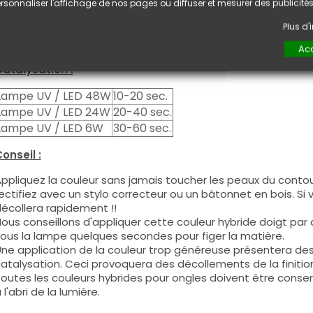
euxième couche pour garantir un résultat optimal.
rsonnaliser l'affichage de nos pages ou diffuser et mesurer des publicités
es produits s'utilisent autant en couleur pleine qu'en French
Plus d
ous pouvez dégraisser la couche de cohésion si vous désirez 
ouleur.
Acc
atalysation :
Lampe UV / LED 48W
10-20 sec.
Lampe UV / LED 24W
20-40 sec.
Lampe UV / LED 6W
30-60 sec.
onseil :
ppliquez la couleur sans jamais toucher les peaux du contour
ectifiez avec un stylo correcteur ou un bâtonnet en bois. Si
écollera rapidement !!
ous conseillons d'appliquer cette couleur hybride doigt par do
ous la lampe quelques secondes pour figer la matière.
ne application de la couleur trop généreuse présentera de
atalysation. Ceci provoquera des décollements de la finitio
outes les couleurs hybrides pour ongles doivent être conse
 l'abri de la lumière.