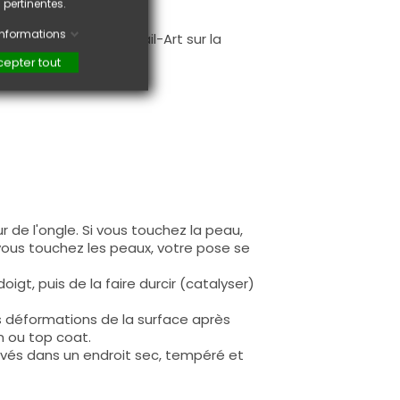
 pertinentes.
.
'informations
faire une création Nail-Art sur la
epter tout
 de l'ongle. Si vous touchez la peau,
 vous touchez les peaux, votre pose se
igt, puis de la faire durcir (catalyser)
s déformations de la surface après
n ou top coat.
rvés dans un endroit sec, tempéré et