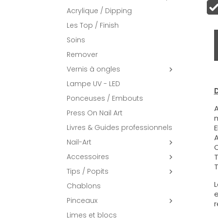
Acrylique / Dipping
Les Top / Finish
Soins
Remover
Vernis à ongles

Lampe UV - LED
D
Ponceuses / Embouts
A
Press On Nail Art
m
Livres & Guides professionnels
E
A
Nail-Art

C
Accessoires
T

T
Tips / Popits

L
Chablons
e
Pinceaux

r
Limes et blocs