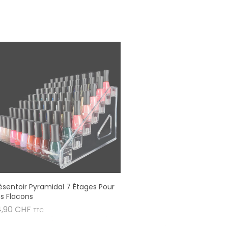
ésentoir Pyramidal 7 Étages Pour
s Flacons
Prix
4,90 CHF
TTC