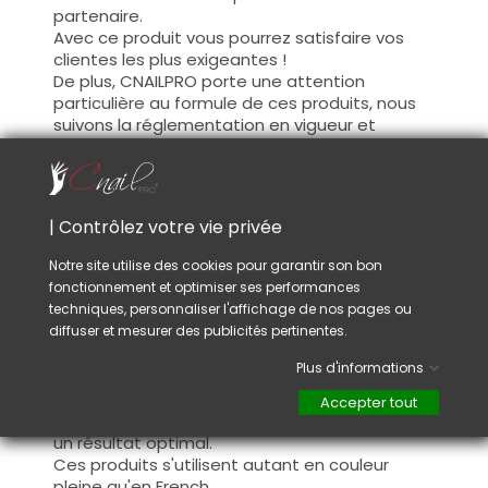
partenaire.
Avec ce produit vous pourrez satisfaire vos
clientes les plus exigeantes !
De plus, CNAILPRO porte une attention
particulière au formule de ces produits, nous
suivons la réglementation en vigueur et
garantissons la conformité de nos produits.
Ceci pour garantir une sécurité d'utilisation
optimale.
| Contrôlez votre vie privée
Utilisation :
Notre site utilise des cookies pour garantir son bon
fonctionnement et optimiser ses performances
Cette couleur s'applique avec son pinceau, de
techniques, personnaliser l'affichage de nos pages ou
manière fine, sur la base (il n'est pas
diffuser et mesurer des publicités pertinentes.
nécessaire de dégraisser la couche de
cohésion) ou sur la construction après limage.
Plus d'informations
Ce produit s'applique en deux couches,
fermez le bord libre à la première couche et
Accepter tout
appliquez la deuxième couche pour garantir
un résultat optimal.
Ces produits s'utilisent autant en couleur
pleine qu'en French.