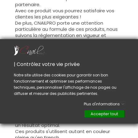
partenaire.
Avec ce produit vous pourrez satisfaire vos
clientes les plus exigeantes !
De plus, CNAILPRO porte une attention
particulière au formule de ces produits, nous
suivons la réglementation en vigueur et
garantissons la conformité de nos produits.
Ceci pour garantir une sécurité d'utilisation
optimale.
| Contrôlez votre vie privée
Utilisation :
Notre site utilise des cookies pour garantir son bon
fonctionnement et optimiser ses performances
Cette couleur s'applique avec son pinceau, de
techniques, personnaliser l'affichage de nos pages ou
manière fine, sur la base (il n'est pas
diffuser et mesurer des publicités pertinentes.
nécessaire de dégraisser la couche de
cohésion) ou sur la construction après limage.
Plus d'informations
Ce produit s'applique en deux couches,
fermez le bord libre à la première couche et
Accepter tout
appliquez la deuxième couche pour garantir
un résultat optimal.
Ces produits s'utilisent autant en couleur
pleine qu'en French.