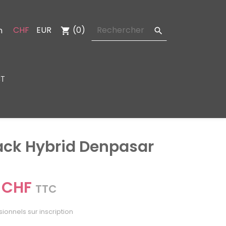
CHF
EUR
(0)
n
shopping_cart

T
ack Hybrid Denpasar
 CHF
TTC
sionnels sur inscription