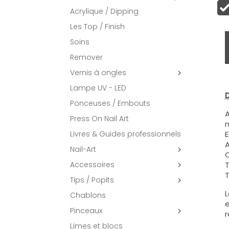
Acrylique / Dipping
Les Top / Finish
Soins
Remover
Vernis à ongles

Lampe UV - LED
D
Ponceuses / Embouts
A
Press On Nail Art
m
Livres & Guides professionnels
E
A
Nail-Art

C
Accessoires
T

T
Tips / Popits

L
Chablons
e
Pinceaux

r
Limes et blocs