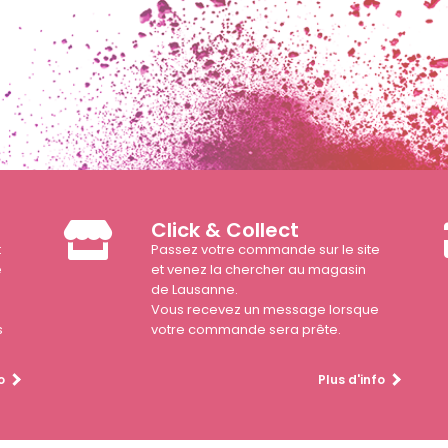
Click & Collect
t
Passez votre commande sur le site
e
et venez la chercher au magasin
de Lausanne.
Vous recevez un message lorsque
s
votre commande sera prête.
o
Plus d'info