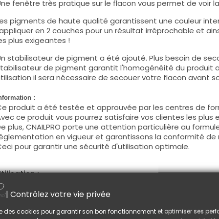
ne fenêtre très pratique sur le flacon vous permet de voir la c
es pigments de haute qualité garantissent une couleur intens
'appliquer en 2 couches pour un résultat irréprochable et ains
es plus exigeantes !
n stabilisateur de pigment a été ajouté. Plus besoin de seco
tabilisateur de pigment garantit l'homogénéité du produit 
tilisation il sera nécessaire de secouer votre flacon avant son
nformation :
e produit a été testée et approuvée par les centres de for
vec ce produit vous pourrez satisfaire vos clientes les plus 
e plus, CNAILPRO porte une attention particulière au formule
églementation en vigueur et garantissons la conformité de 
eci pour garantir une sécurité d'utilisation optimale.
tilisation :
ette couleur s'applique avec son pinceau, de manière fine, s
| Contrôlez votre vie privée
égraisser la couche de cohésion) ou sur la construction apr
e produit s'applique en deux couches, fermez le bord libre 
lise des cookies pour garantir son bon fonctionnement et optimiser ses pe