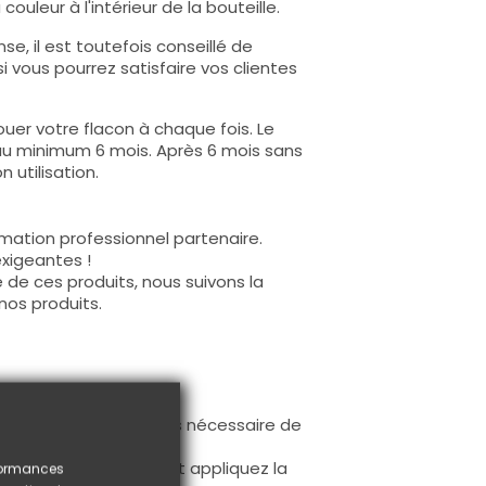
ouleur à l'intérieur de la bouteille.
e, il est toutefois conseillé de
i vous pourrez satisfaire vos clientes
uer votre flacon à chaque fois. Le
au minimum 6 mois. Après 6 mois sans
 utilisation.
mation professionnel partenaire.
exigeantes !
 de ces produits, nous suivons la
nos produits.
ur la base (il n'est pas nécessaire de
ès limage.
à la première couche et appliquez la
rformances