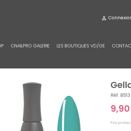
Connexio

OP
CNAILPRO GALERIE
LES BOUTIQUES VD/GE
CONTAC
Gell
Réf. B513
9,90
Prix profes