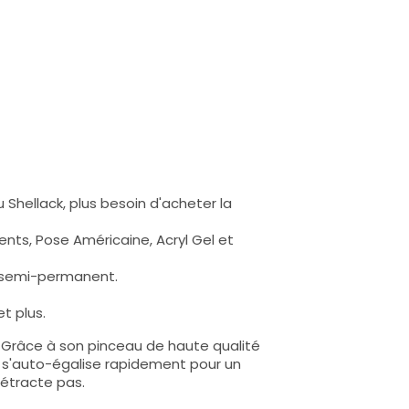
 Shellack, plus besoin d'acheter la
nts, Pose Américaine, Acryl Gel et
s semi-permanent.
t plus.
e. Grâce à son pinceau de haute qualité
lle s'auto-égalise rapidement pour un
rétracte pas.