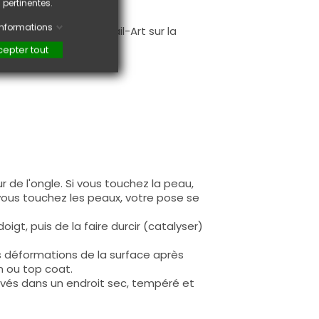
 pertinentes.
.
'informations
faire une création Nail-Art sur la
epter tout
 de l'ongle. Si vous touchez la peau,
 vous touchez les peaux, votre pose se
igt, puis de la faire durcir (catalyser)
s déformations de la surface après
n ou top coat.
rvés dans un endroit sec, tempéré et