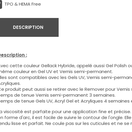
TPO & HEMA Free
DESCRIPTION
escription :
vec cette couleur Gellack Hybride, appelé aussi Gel Polish ou
ême couleur en Gel UV et Vernis semi-permanent.
lles sont compatibles avec les Gels UV, Vernis semi-permane
cryliques.
e produit peut aussi se retirer avec le Remover pour Verni
emps de tenue Vernis semi-permanent 3 semaines.
emps de tenue Gels UV, Acryl Gel et Acryliques 4 semaines e
a viscosité est parfaite pour une application fine et précis
n forme d'arc, il est facile de suivre le contour de l'ongle. E
endu lisse et parfait. Ne coule pas sur les cuticules et ne se 