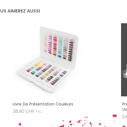
US AIMEREZ AUSSI
Livre De Présentation Couleurs
Pr
Vo
Prix
38,90 CHF
TTC
2