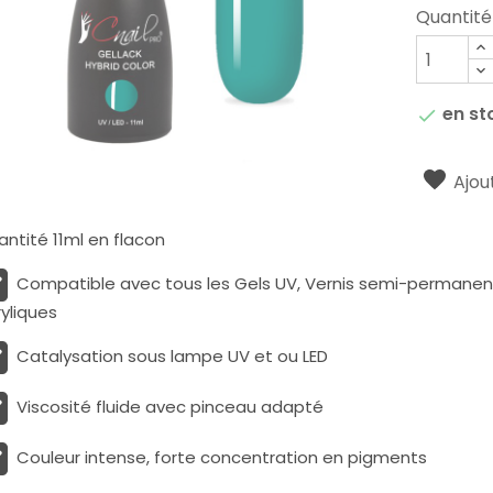
Quantité
en st

Ajout
ntité 11ml en flacon
Compatible avec tous les Gels UV, Vernis semi-permanents
yliques
Catalysation sous lampe UV et ou LED
Viscosité fluide avec pinceau adapté
Couleur intense, forte concentration en pigments