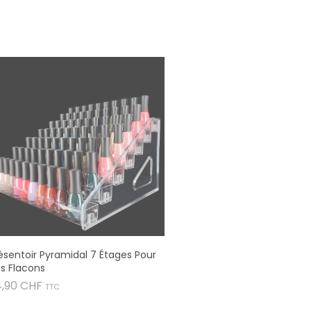
ésentoir Pyramidal 7 Étages Pour
s Flacons
Prix
4,90 CHF
TTC