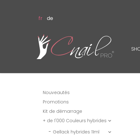
fr
de
SH
Nouveautés
Promotions
Kit de démarrage
+ de 1'000 Couleurs hybrides

Gellack hybrides 11ml
