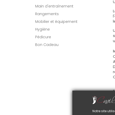
U
Main d'entraînement
L
Rangements
l
l
Mobilier et équipement
Hygiène
U
s
Pédicure
u
Bon Cadeau
I
C
A
D
r
C
U
C
d
C
Notre site uti