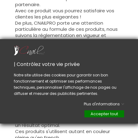
partenaire.
Avec ce produit vous pourrez satisfaire vos
clientes les plus exigeantes !
De plus, CNAILPRO porte une attention
particulière au formule de ces produits, nous
suivons la réglementation en vigueur et
garantissons la conformité de nos produits.
Ceci pour garantir une sécurité d'utilisation
optimale.
| Contrôlez votre vie privée
Utilisation :
Notre site utilise des cookies pour garantir son bon
fonctionnement et optimiser ses performances
Cette couleur s'applique avec son pinceau, de
techniques, personnaliser l'affichage de nos pages ou
manière fine, sur la base (il n'est pas
diffuser et mesurer des publicités pertinentes.
nécessaire de dégraisser la couche de
cohésion) ou sur la construction après limage.
Plus d'informations
Ce produit s'applique en deux couches,
fermez le bord libre à la première couche et
Accepter tout
appliquez la deuxième couche pour garantir
un résultat optimal.
Ces produits s'utilisent autant en couleur
pleine qu'en French.