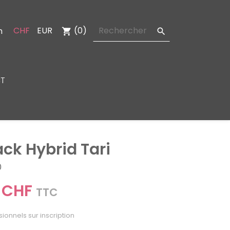
CHF
EUR
(0)
n
shopping_cart

T
ack Hybrid Tari
0
 CHF
TTC
sionnels sur inscription