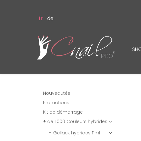
fr
de
SH
Nouveautés
Promotions
Kit de démarrage
+ de 1'000 Couleurs hybrides

Gellack hybrides 11ml
