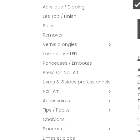
Acrylique / Dipping
Les Top / Finish
Soins
Remover
Vernis à ongles

Lampe UV - LED
D
Ponceuses / Embouts
A
Press On Nail Art
m
Livres & Guides professionnels
E
A
Nail-Art

C
Accessoires
T

T
Tips / Popits

L
Chablons
e
Pinceaux

r
Limes et blocs