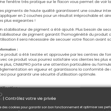
ne fenêtre très pratique sur le flacon vous permet de voir la c
es pigments de haute qualité garantissent une couleur intens
'appliquer en 2 couches pour un résultat irréprochable et ains
es plus exigeantes !
n stabilisateur de pigment a été ajouté. Plus besoin de seco
tabilisateur de pigment garantit l'homogénéité du produit 
tilisation il sera nécessaire de secouer votre flacon avant son
nformation :
e produit a été testée et approuvée par les centres de for
vec ce produit vous pourrez satisfaire vos clientes les plus 
e plus, CNAILPRO porte une attention particulière au formule
églementation en vigueur et garantissons la conformité de 
eci pour garantir une sécurité d'utilisation optimale.
tilisation :
ette couleur s'applique avec son pinceau, de manière fine, s
| Contrôlez votre vie privée
égraisser la couche de cohésion) ou sur la construction apr
e produit s'applique en deux couches, fermez le bord libre 
lise des cookies pour garantir son bon fonctionnement et optimiser ses pe