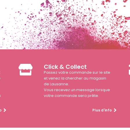
Click & Collect
t
Passez votre commande sur le site
e
et venez la chercher au magasin
de Lausanne.
Vous recevez un message lorsque
s
votre commande sera prête.
o
Plus d'info