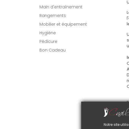
U
Main d'entraînement
L
Rangements
l
l
Mobilier et équipement
Hygiène
U
s
Pédicure
u
Bon Cadeau
I
C
A
D
r
C
U
C
d
C
Notre site uti