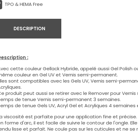
TPO & HEMA Free
DESCRIPTION
escription :
vec cette couleur Gellack Hybride, appelé aussi Gel Polish ou
ême couleur en Gel UV et Vernis semi-permanent.
lles sont compatibles avec les Gels UV, Vernis semi-permane
cryliques.
e produit peut aussi se retirer avec le Remover pour Verni
emps de tenue Vernis semi-permanent 3 semaines.
emps de tenue Gels UV, Acryl Gel et Acryliques 4 semaines e
a viscosité est parfaite pour une application fine et précis
n forme d'arc, il est facile de suivre le contour de l'ongle. E
endu lisse et parfait. Ne coule pas sur les cuticules et ne se 