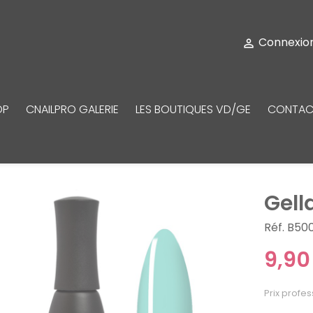
Connexio

OP
CNAILPRO GALERIE
LES BOUTIQUES VD/GE
CONTAC
Gell
Réf. B50
9,90
Prix profes