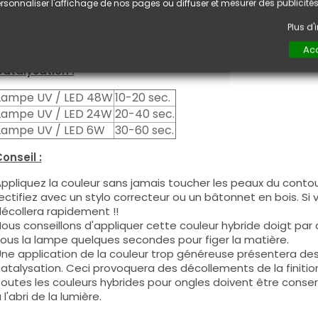
euxième couche pour garantir un résultat optimal.
rsonnaliser l'affichage de nos pages ou diffuser et mesurer des publicités
es produits s'utilisent autant en couleur pleine qu'en French
Plus d
ous pouvez dégraisser la couche de cohésion si vous désirez 
ouleur.
Acc
atalysation :
Lampe UV / LED 48W
10-20 sec.
Lampe UV / LED 24W
20-40 sec.
Lampe UV / LED 6W
30-60 sec.
onseil :
ppliquez la couleur sans jamais toucher les peaux du contour
ectifiez avec un stylo correcteur ou un bâtonnet en bois. Si
écollera rapidement !!
ous conseillons d'appliquer cette couleur hybride doigt par do
ous la lampe quelques secondes pour figer la matière.
ne application de la couleur trop généreuse présentera de
atalysation. Ceci provoquera des décollements de la finitio
outes les couleurs hybrides pour ongles doivent être conse
 l'abri de la lumière.