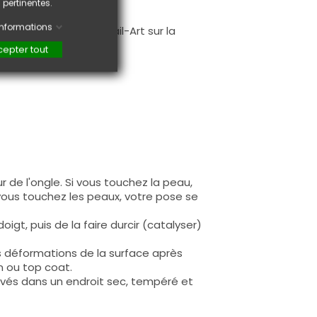
 pertinentes.
.
'informations
faire une création Nail-Art sur la
epter tout
 de l'ongle. Si vous touchez la peau,
 vous touchez les peaux, votre pose se
igt, puis de la faire durcir (catalyser)
s déformations de la surface après
n ou top coat.
rvés dans un endroit sec, tempéré et