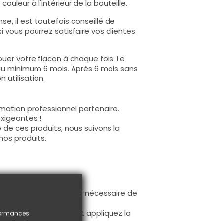
ouleur à l'intérieur de la bouteille.
e, il est toutefois conseillé de
i vous pourrez satisfaire vos clientes
uer votre flacon à chaque fois. Le
au minimum 6 mois. Après 6 mois sans
 utilisation.
mation professionnel partenaire.
exigeantes !
 de ces produits, nous suivons la
nos produits.
ur la base (il n'est pas nécessaire de
ès limage.
à la première couche et appliquez la
rformances