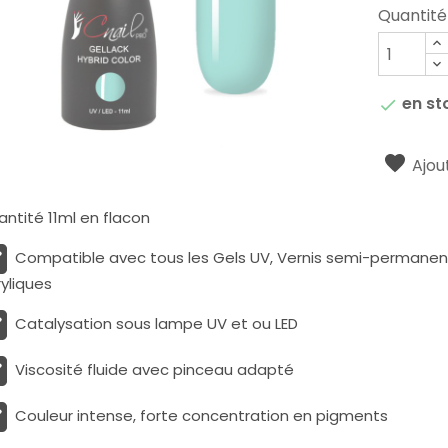
Quantité
en st

Ajout
ntité 11ml en flacon
Compatible avec tous les Gels UV, Vernis semi-permanents
yliques
Catalysation sous lampe UV et ou LED
Viscosité fluide avec pinceau adapté
Couleur intense, forte concentration en pigments