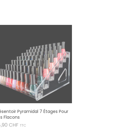
ésentoir Pyramidal 7 Étages Pour
s Flacons
Prix
4,90 CHF
TTC