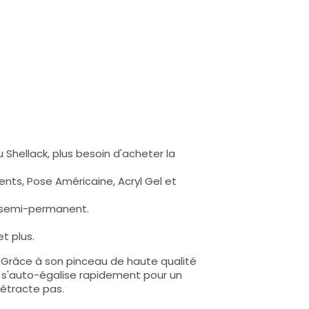
 Shellack, plus besoin d'acheter la
nts, Pose Américaine, Acryl Gel et
s semi-permanent.
t plus.
e. Grâce à son pinceau de haute qualité
lle s'auto-égalise rapidement pour un
rétracte pas.