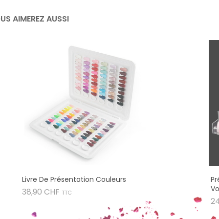
US AIMEREZ AUSSI
Livre De Présentation Couleurs
Pr
Vo
Prix
38,90 CHF
TTC
2