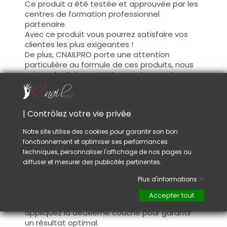
Ce produit a été testée et approuvée par les
centres de formation professionnel
partenaire.
Avec ce produit vous pourrez satisfaire vos
clientes les plus exigeantes !
De plus, CNAILPRO porte une attention
particulière au formule de ces produits, nous
suivons la réglementation en vigueur et
garantissons la conformité de nos produits.
Ceci pour garantir une sécurité d'utilisation
optimale.
| Contrôlez votre vie privée
Notre site utilise des cookies pour garantir son bon
Utilisation :
fonctionnement et optimiser ses performances
Cette couleur s'applique avec son pinceau, de
techniques, personnaliser l'affichage de nos pages ou
manière fine, sur la base (il n'est pas
diffuser et mesurer des publicités pertinentes.
nécessaire de dégraisser la couche de
Plus d'informations
cohésion) ou sur la construction après limage.
Ce produit s'applique en deux couches,
Accepter tout
fermez le bord libre à la première couche et
appliquez la deuxième couche pour garantir
un résultat optimal.