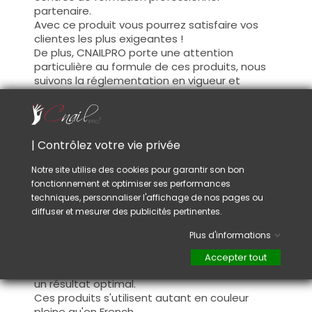
partenaire.
Avec ce produit vous pourrez satisfaire vos
clientes les plus exigeantes !
De plus, CNAILPRO porte une attention
particulière au formule de ces produits, nous
suivons la réglementation en vigueur et
garantissons la conformité de nos produits.
Ceci pour garantir une sécurité d'utilisation
optimale.
| Contrôlez votre vie privée
Utilisation :
Notre site utilise des cookies pour garantir son bon
fonctionnement et optimiser ses performances
Cette couleur s'applique avec son pinceau, de
techniques, personnaliser l'affichage de nos pages ou
manière fine, sur la base (il n'est pas
diffuser et mesurer des publicités pertinentes.
nécessaire de dégraisser la couche de
cohésion) ou sur la construction après limage.
Plus d'informations
Ce produit s'applique en deux couches,
fermez le bord libre à la première couche et
Accepter tout
appliquez la deuxième couche pour garantir
un résultat optimal.
Ces produits s'utilisent autant en couleur
pleine qu'en French.