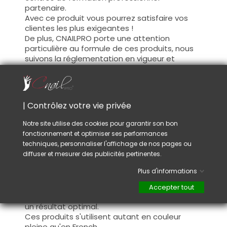
partenaire.
Avec ce produit vous pourrez satisfaire vos
clientes les plus exigeantes !
De plus, CNAILPRO porte une attention
particulière au formule de ces produits, nous
suivons la réglementation en vigueur et
garantissons la conformité de nos produits.
Ceci pour garantir une sécurité d'utilisation
optimale.
| Contrôlez votre vie privée
Utilisation :
Notre site utilise des cookies pour garantir son bon
fonctionnement et optimiser ses performances
Cette couleur s'applique avec son pinceau, de
techniques, personnaliser l'affichage de nos pages ou
manière fine, sur la base (il n'est pas
diffuser et mesurer des publicités pertinentes.
nécessaire de dégraisser la couche de
cohésion) ou sur la construction après limage.
Plus d'informations
Ce produit s'applique en deux couches,
fermez le bord libre à la première couche et
Accepter tout
appliquez la deuxième couche pour garantir
un résultat optimal.
Ces produits s'utilisent autant en couleur
pleine qu'en French.