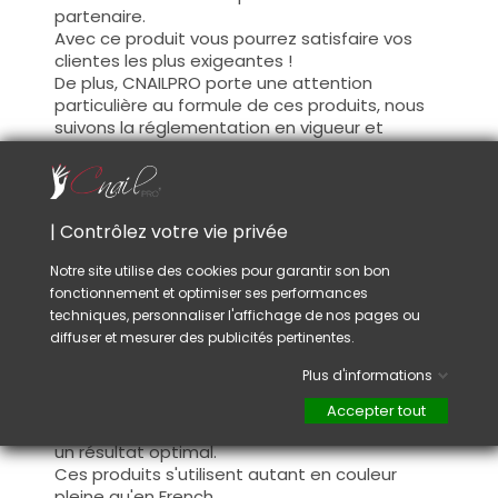
partenaire.
Avec ce produit vous pourrez satisfaire vos
clientes les plus exigeantes !
De plus, CNAILPRO porte une attention
particulière au formule de ces produits, nous
suivons la réglementation en vigueur et
garantissons la conformité de nos produits.
Ceci pour garantir une sécurité d'utilisation
optimale.
| Contrôlez votre vie privée
Utilisation :
Notre site utilise des cookies pour garantir son bon
fonctionnement et optimiser ses performances
Cette couleur s'applique avec son pinceau, de
techniques, personnaliser l'affichage de nos pages ou
manière fine, sur la base (il n'est pas
diffuser et mesurer des publicités pertinentes.
nécessaire de dégraisser la couche de
cohésion) ou sur la construction après limage.
Plus d'informations
Ce produit s'applique en deux couches,
fermez le bord libre à la première couche et
Accepter tout
appliquez la deuxième couche pour garantir
un résultat optimal.
Ces produits s'utilisent autant en couleur
pleine qu'en French.