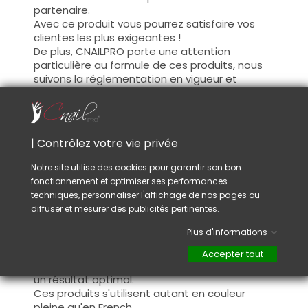
partenaire.
Avec ce produit vous pourrez satisfaire vos
clientes les plus exigeantes !
De plus, CNAILPRO porte une attention
particulière au formule de ces produits, nous
suivons la réglementation en vigueur et
garantissons la conformité de nos produits.
Ceci pour garantir une sécurité d'utilisation
optimale.
| Contrôlez votre vie privée
Utilisation :
Notre site utilise des cookies pour garantir son bon
fonctionnement et optimiser ses performances
Cette couleur s'applique avec son pinceau, de
techniques, personnaliser l'affichage de nos pages ou
manière fine, sur la base (il n'est pas
diffuser et mesurer des publicités pertinentes.
nécessaire de dégraisser la couche de
cohésion) ou sur la construction après limage.
Plus d'informations
Ce produit s'applique en deux couches,
fermez le bord libre à la première couche et
Accepter tout
appliquez la deuxième couche pour garantir
un résultat optimal.
Ces produits s'utilisent autant en couleur
pleine qu'en French.