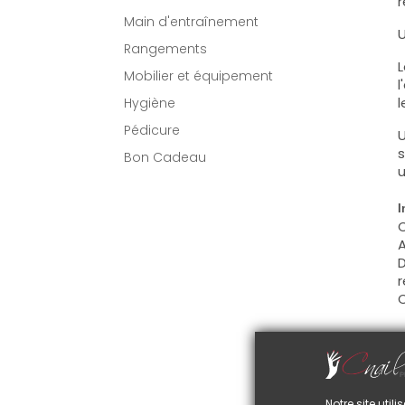
r
Main d'entraînement
U
Rangements
L
Mobilier et équipement
l
l
Hygiène
Pédicure
U
s
Bon Cadeau
u
I
C
A
D
r
C
U
C
d
Notre site uti