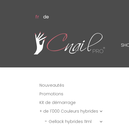
fr
de
SH
Nouveautés
Promotions
Kit de démarrage
+ de 1'000 Couleurs hybrides

Gellack hybrides 11ml
