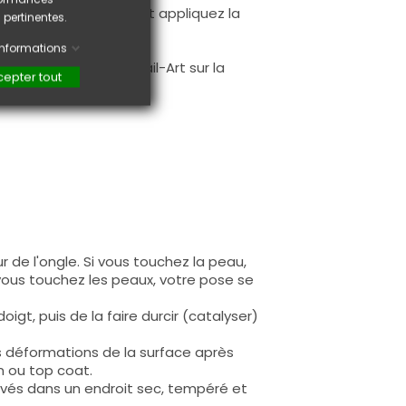
à la première couche et appliquez la
 pertinentes.
.
'informations
faire une création Nail-Art sur la
epter tout
 de l'ongle. Si vous touchez la peau,
 vous touchez les peaux, votre pose se
igt, puis de la faire durcir (catalyser)
s déformations de la surface après
n ou top coat.
rvés dans un endroit sec, tempéré et