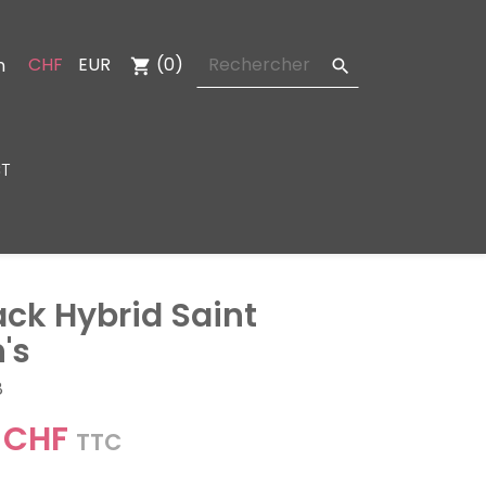
CHF
EUR
(0)
n
shopping_cart

T
ack Hybrid Saint
's
8
 CHF
TTC