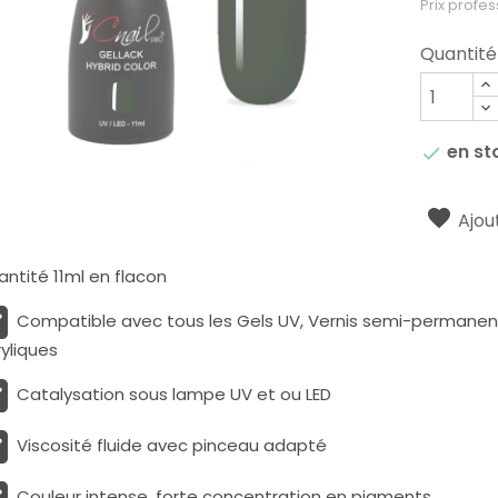
Prix profes
Quantité
en st

Ajout
ntité 11ml en flacon
Compatible avec tous les Gels UV, Vernis semi-permanents
yliques
Catalysation sous lampe UV et ou LED
Viscosité fluide avec pinceau adapté
Couleur intense, forte concentration en pigments