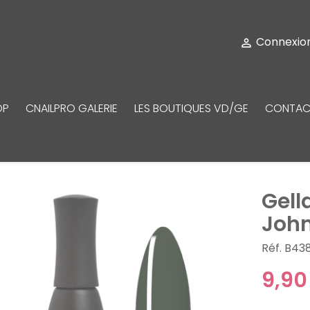
Connexio

OP
CNAILPRO GALERIE
LES BOUTIQUES VD/GE
CONTAC
Gell
John
Réf. B43
9,90