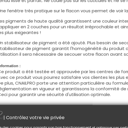
endu lisse et parfait. Ne coule pas sur les cuticules et ne se 
ne fenêtre très pratique sur le flacon vous permet de voir la c
es pigments de haute qualité garantissent une couleur intens
'appliquer en 2 couches pour un résultat irréprochable et ains
es plus exigeantes !
n stabilisateur de pigment a été ajouté. Plus besoin de seco
tabilisateur de pigment garantit l'homogénéité du produit 
tilisation il sera nécessaire de secouer votre flacon avant son
nformation :
e produit a été testée et approuvée par les centres de for
vec ce produit vous pourrez satisfaire vos clientes les plus 
e plus, CNAILPRO porte une attention particulière au formule
églementation en vigueur et garantissons la conformité de 
eci pour garantir une sécurité d'utilisation optimale.
tilisation :
| Contrôlez votre vie privée
ette couleur s'applique avec son pinceau, de manière fine, s
égraisser la couche de cohésion) ou sur la construction apr
lise des cookies pour garantir son bon fonctionnement et optimiser ses pe