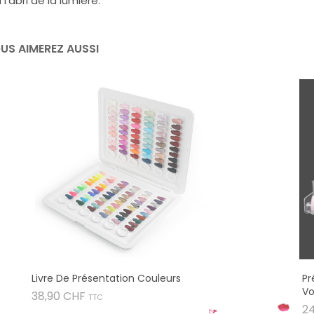
 l'abri de la lumière.
US AIMEREZ AUSSI
Livre De Présentation Couleurs
Pr
Vo
Prix
38,90 CHF
TTC
2