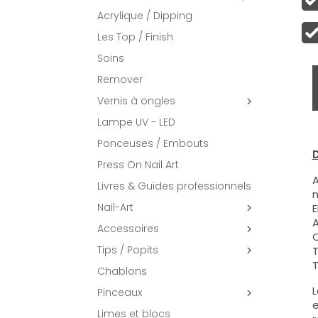
Acrylique / Dipping
Les Top / Finish
Soins
Remover
Vernis à ongles

Lampe UV - LED
Ponceuses / Embouts
D
Press On Nail Art
A
Livres & Guides professionnels
m
Nail-Art
E

A
Accessoires

C
Tips / Popits
T

T
Chablons
L
Pinceaux

e
Limes et blocs