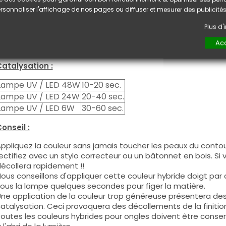
e produit s'applique en deux couches, fermez le bord libre 
rsonnaliser l'affichage de nos pages ou diffuser et mesurer des publicités
euxième couche pour garantir un résultat optimal.
es produits s'utilisent autant en couleur pleine qu'en French
Plus d
ous pouvez dégraisser la couche de cohésion si vous désirez 
Acc
ouleur.
atalysation :
Lampe UV / LED 48W
10-20 sec.
Lampe UV / LED 24W
20-40 sec.
Lampe UV / LED 6W
30-60 sec.
onseil :
ppliquez la couleur sans jamais toucher les peaux du contour
ectifiez avec un stylo correcteur ou un bâtonnet en bois. Si
écollera rapidement !!
ous conseillons d'appliquer cette couleur hybride doigt par do
ous la lampe quelques secondes pour figer la matière.
ne application de la couleur trop généreuse présentera de
atalysation. Ceci provoquera des décollements de la finitio
outes les couleurs hybrides pour ongles doivent être conse