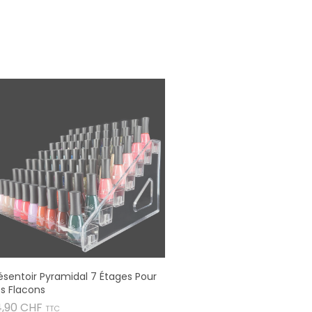
ésentoir Pyramidal 7 Étages Pour
s Flacons
Prix
4,90 CHF
TTC