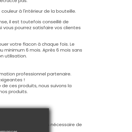
rétracte pas.
ouleur à l'intérieur de la bouteille.
e, il est toutefois conseillé de
i vous pourrez satisfaire vos clientes
uer votre flacon à chaque fois. Le
au minimum 6 mois. Après 6 mois sans
 utilisation.
mation professionnel partenaire.
exigeantes !
 de ces produits, nous suivons la
nos produits.
ur la base (il n'est pas nécessaire de
ès limage.
rformances