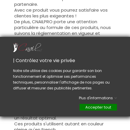
partenaire.
Avec ce produit vous pourrez satisfaire vos
clientes les plus exigeantes !
De plus, CNAILPRO porte une attention
particulière au formule de ces produits, nous
suivons la réglementation en vigueur et
garantissons la conformité de nos produits.
Ceci pour garantir une sécurité d'utilisation
optimale.
| Contrôlez votre vie privée
Utilisation :
Notre site utilise des cookies pour garantir son bon
fonctionnement et optimiser ses performances
Cette couleur s'applique avec son pinceau, de
techniques, personnaliser l'affichage de nos pages ou
manière fine, sur la base (il n'est pas
diffuser et mesurer des publicités pertinentes.
nécessaire de dégraisser la couche de
cohésion) ou sur la construction après limage.
Plus d'informations
Ce produit s'applique en deux couches,
fermez le bord libre à la première couche et
Accepter tout
appliquez la deuxième couche pour garantir
un résultat optimal.
Ces produits s'utilisent autant en couleur
pleine qu'en French.