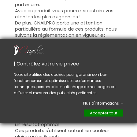
partenaire.
Avec ce produit vous pourrez satisfaire vos
clientes les plus exigeantes !
De plus, CNAILPRO porte une attention
particulière au formule de ces produits, nous
suivons la réglementation en vigueur et
garantissons la conformité de nos produits.
Ceci pour garantir une sécurité d'utilisation
optimale.
| Contrôlez votre vie privée
Utilisation :
Notre site utilise des cookies pour garantir son bon
fonctionnement et optimiser ses performances
Cette couleur s'applique avec son pinceau, de
techniques, personnaliser l'affichage de nos pages ou
manière fine, sur la base (il n'est pas
diffuser et mesurer des publicités pertinentes.
nécessaire de dégraisser la couche de
cohésion) ou sur la construction après limage.
Plus d'informations
Ce produit s'applique en deux couches,
fermez le bord libre à la première couche et
Accepter tout
appliquez la deuxième couche pour garantir
un résultat optimal.
Ces produits s'utilisent autant en couleur
pleine qu'en French.