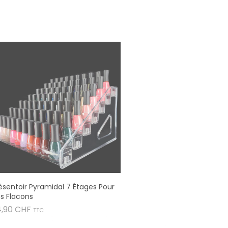
ésentoir Pyramidal 7 Étages Pour
s Flacons
Prix
4,90 CHF
TTC