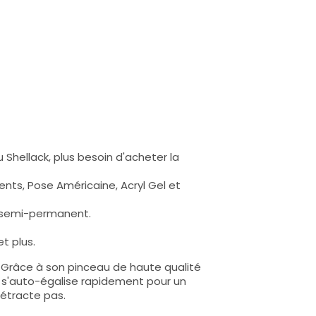
 Shellack, plus besoin d'acheter la
nts, Pose Américaine, Acryl Gel et
s semi-permanent.
t plus.
e. Grâce à son pinceau de haute qualité
lle s'auto-égalise rapidement pour un
rétracte pas.