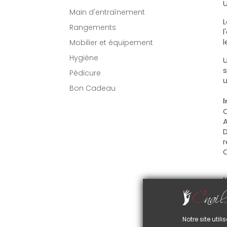
U
Main d'entraînement
L
Rangements
l
l
Mobilier et équipement
Hygiène
U
s
Pédicure
u
Bon Cadeau
I
C
A
D
r
C
U
C
d
C
Notre site uti