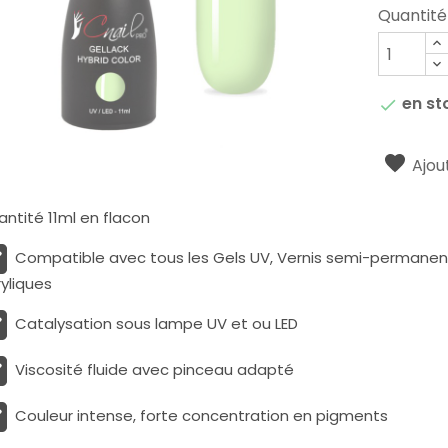
Quantité
en st

Ajout
ntité 11ml en flacon
Compatible avec tous les Gels UV, Vernis semi-permanents
yliques
Catalysation sous lampe UV et ou LED
Viscosité fluide avec pinceau adapté
Couleur intense, forte concentration en pigments