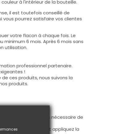
ouleur à l'intérieur de la bouteille.
e, il est toutefois conseillé de
i vous pourrez satisfaire vos clientes
uer votre flacon à chaque fois. Le
au minimum 6 mois. Après 6 mois sans
 utilisation.
mation professionnel partenaire.
exigeantes !
 de ces produits, nous suivons la
nos produits.
ur la base (il n'est pas nécessaire de
ès limage.
à la première couche et appliquez la
rformances