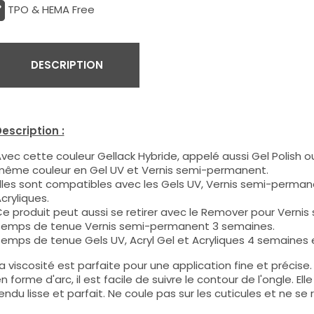
TPO & HEMA Free
DESCRIPTION
escription :
vec cette couleur Gellack Hybride, appelé aussi Gel Polish ou
ême couleur en Gel UV et Vernis semi-permanent.
lles sont compatibles avec les Gels UV, Vernis semi-permane
cryliques.
e produit peut aussi se retirer avec le Remover pour Verni
emps de tenue Vernis semi-permanent 3 semaines.
emps de tenue Gels UV, Acryl Gel et Acryliques 4 semaines e
a viscosité est parfaite pour une application fine et précis
n forme d'arc, il est facile de suivre le contour de l'ongle. E
endu lisse et parfait. Ne coule pas sur les cuticules et ne se 