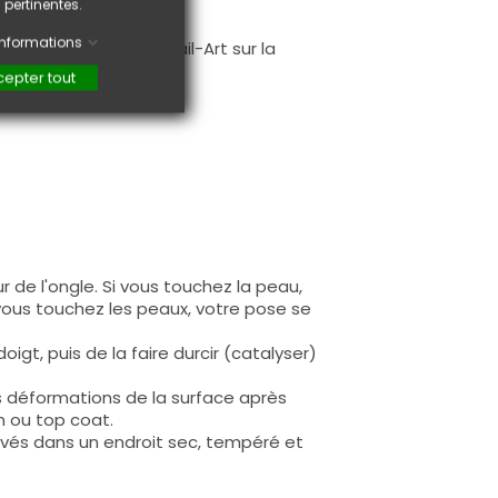
 pertinentes.
.
'informations
faire une création Nail-Art sur la
epter tout
 de l'ongle. Si vous touchez la peau,
 vous touchez les peaux, votre pose se
igt, puis de la faire durcir (catalyser)
s déformations de la surface après
n ou top coat.
rvés dans un endroit sec, tempéré et