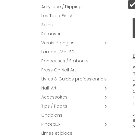
Acrylique / Dipping
Les Top / Finish
Soins
Remover
Vernis à ongles

Lampe UV - LED
D
Ponceuses / Embouts
A
Press On Nail Art
m
Livres & Guides professionnels
E
A
Nail-Art

C
Accessoires
T

T
Tips / Popits

L
Chablons
e
Pinceaux

r
Limes et blocs