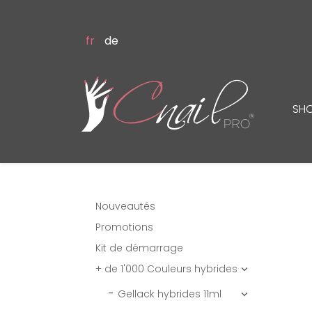
fr
de
SH
Nouveautés
Promotions
Kit de démarrage
+ de 1'000 Couleurs hybrides

Gellack hybrides 11ml
