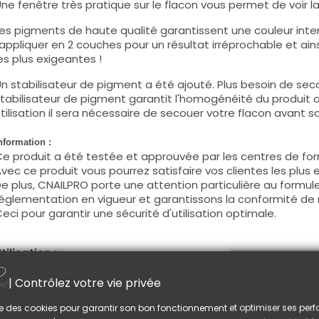
ne fenêtre très pratique sur le flacon vous permet de voir la c
es pigments de haute qualité garantissent une couleur intens
'appliquer en 2 couches pour un résultat irréprochable et ains
es plus exigeantes !
n stabilisateur de pigment a été ajouté. Plus besoin de seco
tabilisateur de pigment garantit l'homogénéité du produit 
tilisation il sera nécessaire de secouer votre flacon avant son
nformation :
e produit a été testée et approuvée par les centres de for
vec ce produit vous pourrez satisfaire vos clientes les plus 
e plus, CNAILPRO porte une attention particulière au formule
églementation en vigueur et garantissons la conformité de 
eci pour garantir une sécurité d'utilisation optimale.
tilisation :
ette couleur s'applique avec son pinceau, de manière fine, s
| Contrôlez votre vie privée
égraisser la couche de cohésion) ou sur la construction apr
e produit s'applique en deux couches, fermez le bord libre 
lise des cookies pour garantir son bon fonctionnement et optimiser ses pe