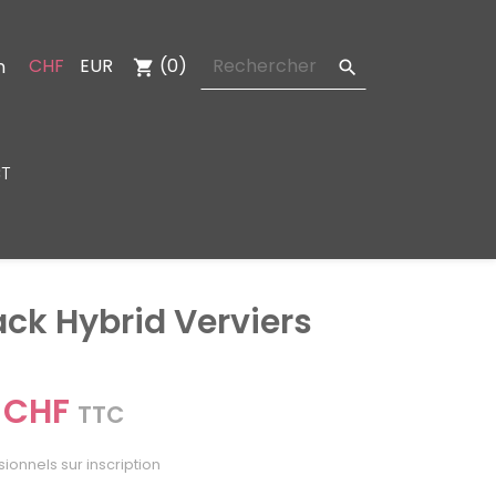
CHF
EUR
(0)
n
shopping_cart

T
ack Hybrid Verviers
 CHF
TTC
sionnels sur inscription