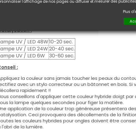
euxième couche pour garantir un résultat optimal.
rsonnaliser l'affichage de nos pages ou diffuser et mesurer des publicités
es produits s'utilisent autant en couleur pleine qu'en French
Plus d
ous pouvez dégraisser la couche de cohésion si vous désirez 
ouleur.
Acc
atalysation :
Lampe UV / LED 48W
10-20 sec.
Lampe UV / LED 24W
20-40 sec.
Lampe UV / LED 6W
30-60 sec.
onseil :
ppliquez la couleur sans jamais toucher les peaux du contour
ectifiez avec un stylo correcteur ou un bâtonnet en bois. Si
écollera rapidement !!
ous conseillons d'appliquer cette couleur hybride doigt par do
ous la lampe quelques secondes pour figer la matière.
ne application de la couleur trop généreuse présentera de
atalysation. Ceci provoquera des décollements de la finitio
outes les couleurs hybrides pour ongles doivent être conse
 l'abri de la lumière.