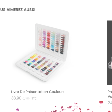
US AIMEREZ AUSSI
Livre De Présentation Couleurs
Pr
Vo
Prix
38,90 CHF
TTC
2