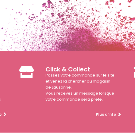
Click & Collect
t
Passez votre commande sur le site
e
et venez la chercher au magasin
de Lausanne.
Vous recevez un message lorsque
s
votre commande sera prête.
o
Plus d'info