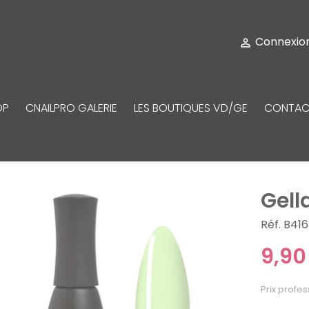
Connexio

OP
CNAILPRO GALERIE
LES BOUTIQUES VD/GE
CONTAC
Gell
Réf. B416
9,90
Prix profes