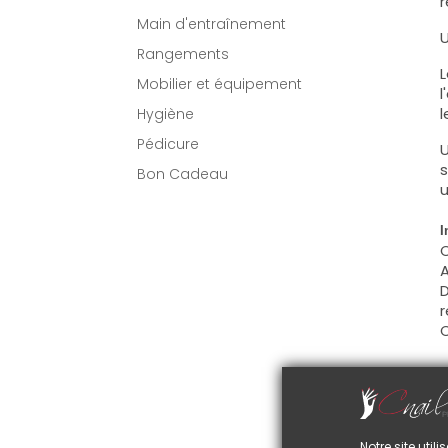
r
Main d'entraînement
U
Rangements
L
Mobilier et équipement
l
l
Hygiène
Pédicure
U
s
Bon Cadeau
u
I
C
A
D
r
C
U
C
d
Notre site uti