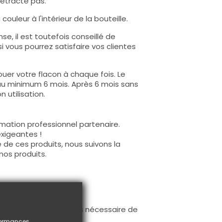
rétracte pas.
ouleur à l'intérieur de la bouteille.
e, il est toutefois conseillé de
i vous pourrez satisfaire vos clientes
uer votre flacon à chaque fois. Le
au minimum 6 mois. Après 6 mois sans
 utilisation.
mation professionnel partenaire.
exigeantes !
 de ces produits, nous suivons la
nos produits.
ur la base (il n'est pas nécessaire de
ès limage.
rformances