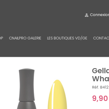
Connexio

OP
CNAILPRO GALERIE
LES BOUTIQUES VD/GE
CONTAC
Gell
Wha
Réf. B412
9,90