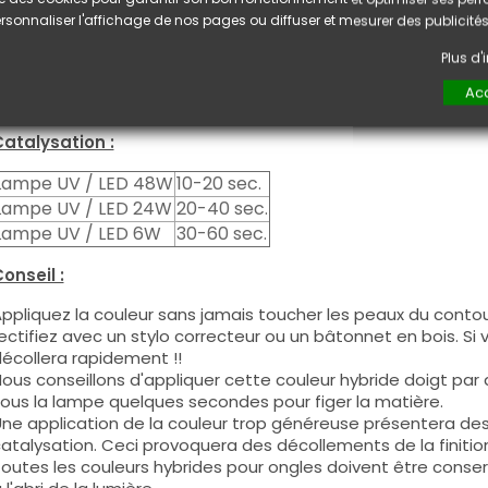
e produit s'applique en deux couches, fermez le bord libre 
rsonnaliser l'affichage de nos pages ou diffuser et mesurer des publicités
euxième couche pour garantir un résultat optimal.
es produits s'utilisent autant en couleur pleine qu'en French
Plus d
ous pouvez dégraisser la couche de cohésion si vous désirez 
Acc
ouleur.
atalysation :
Lampe UV / LED 48W
10-20 sec.
Lampe UV / LED 24W
20-40 sec.
Lampe UV / LED 6W
30-60 sec.
onseil :
ppliquez la couleur sans jamais toucher les peaux du contour
ectifiez avec un stylo correcteur ou un bâtonnet en bois. Si
écollera rapidement !!
ous conseillons d'appliquer cette couleur hybride doigt par do
ous la lampe quelques secondes pour figer la matière.
ne application de la couleur trop généreuse présentera de
atalysation. Ceci provoquera des décollements de la finitio
outes les couleurs hybrides pour ongles doivent être conse