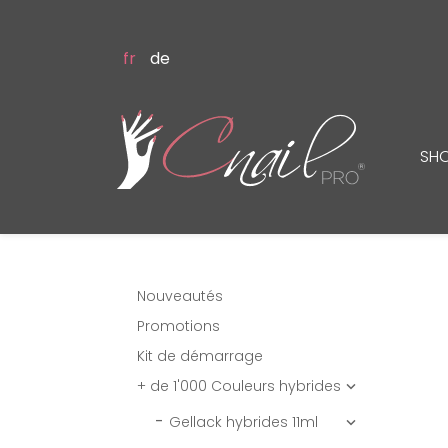
fr
de
SH
Nouveautés
Promotions
Kit de démarrage
+ de 1'000 Couleurs hybrides

Gellack hybrides 11ml
