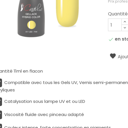
Prix profes
Quantité
en st

Ajout
ntité 11ml en flacon
Compatible avec tous les Gels UV, Vernis semi-permanents
yliques
Catalysation sous lampe UV et ou LED
Viscosité fluide avec pinceau adapté
Couleur intense, forte concentration en pigments