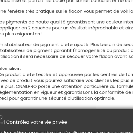
endu lisse et parfait. Ne coule pas sur les cuticules et ne se 
ne fenêtre très pratique sur le flacon vous permet de voir la c
es pigments de haute qualité garantissent une couleur intens
'appliquer en 2 couches pour un résultat irréprochable et ains
es plus exigeantes !
n stabilisateur de pigment a été ajouté. Plus besoin de seco
tabilisateur de pigment garantit l'homogénéité du produit 
tilisation il sera nécessaire de secouer votre flacon avant son
nformation :
e produit a été testée et approuvée par les centres de for
vec ce produit vous pourrez satisfaire vos clientes les plus 
e plus, CNAILPRO porte une attention particulière au formule
églementation en vigueur et garantissons la conformité de 
eci pour garantir une sécurité d'utilisation optimale.
tilisation :
| Contrôlez votre vie privée
ette couleur s'applique avec son pinceau, de manière fine, s
égraisser la couche de cohésion) ou sur la construction apr
lise des cookies pour garantir son bon fonctionnement et optimiser ses pe