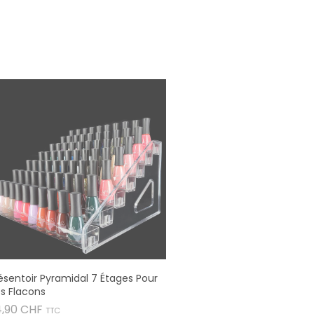
ésentoir Pyramidal 7 Étages Pour
s Flacons
Prix
4,90 CHF
TTC