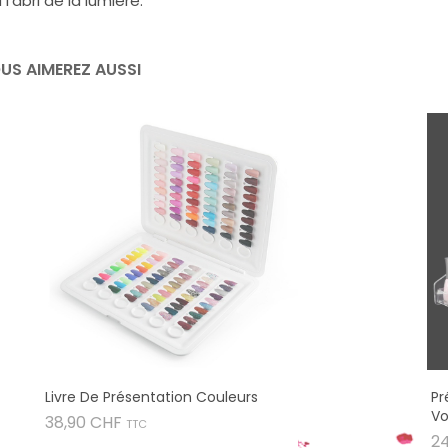
 l'abri de la lumière.
US AIMEREZ AUSSI
Livre De Présentation Couleurs
Pr
Vo
Prix
38,90 CHF
TTC
2