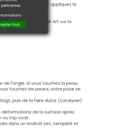
à la première couche et appliquez la
 pertinentes.
.
'informations
faire une création Nail-Art sur la
epter tout
 de l'ongle. Si vous touchez la peau,
 vous touchez les peaux, votre pose se
igt, puis de la faire durcir (catalyser)
s déformations de la surface après
n ou top coat.
rvés dans un endroit sec, tempéré et