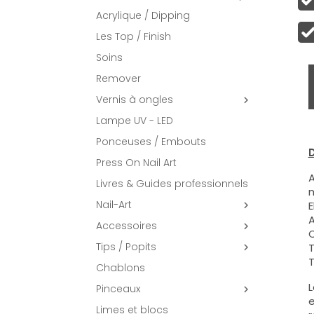
Acrylique / Dipping
Les Top / Finish
Soins
Remover
Vernis à ongles

Lampe UV - LED
Ponceuses / Embouts
D
Press On Nail Art
A
Livres & Guides professionnels
m
Nail-Art
E

A
Accessoires

C
Tips / Popits
T

T
Chablons
L
Pinceaux

e
Limes et blocs