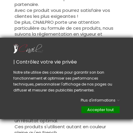
partenaire.
Avec ce produit vous pourrez satisfaire vos
clientes les plus exigeantes !
De plus, CNAILPRO porte une attention
particulière au formule de ces produits, nous
suivons la réglementation en vigueur et
garantissons la conformité de nos produits.
Ceci pour garantir une sécurité d'utilisation
optimale.
| Contrôlez votre vie privée
Utilisation :
Notre site utilise des cookies pour garantir son bon
fonctionnement et optimiser ses performances
Cette couleur s'applique avec son pinceau, de
techniques, personnaliser l'affichage de nos pages ou
manière fine, sur la base (il n'est pas
diffuser et mesurer des publicités pertinentes.
nécessaire de dégraisser la couche de
cohésion) ou sur la construction après limage.
Plus d'informations
Ce produit s'applique en deux couches,
fermez le bord libre à la première couche et
Accepter tout
appliquez la deuxième couche pour garantir
un résultat optimal.
Ces produits s'utilisent autant en couleur
pleine qu'en French.