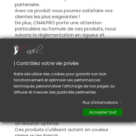
partenaire.
Avec ce produit vous pourrez satisfaire vos
clientes les plus exigeantes !
De plus, CNAILPRO porte une attention
particulière au formule de ces produits, nous
suivons la réglementation en vigueur et
garantissons la conformité de nos produits.
Ceci pour garantir une sécurité d'utilisation
optimale.
| Contrôlez votre vie privée
Utilisation :
Notre site utilise des cookies pour garantir son bon
fonctionnement et optimiser ses performances
Cette couleur s'applique avec son pinceau, de
techniques, personnaliser l'affichage de nos pages ou
manière fine, sur la base (il n'est pas
diffuser et mesurer des publicités pertinentes.
nécessaire de dégraisser la couche de
cohésion) ou sur la construction après limage.
Plus d'informations
Ce produit s'applique en deux couches,
fermez le bord libre à la première couche et
Accepter tout
appliquez la deuxième couche pour garantir
un résultat optimal.
Ces produits s'utilisent autant en couleur
pleine qu'en French.