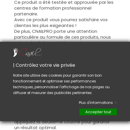
Ce produit a été testée et approuvée par les
centres de formation professionnel
partenaire.
Avec ce produit vous pourrez satisfaire vos
clientes les plus exigeantes !
De plus, CNAILPRO porte une attention
particulière au formule de ces produits, nous
suivons la réglementation en vigueur et
garantissons la conformité de nos produits.
Ceci pour garantir une sécurité d'utilisation
optimale.
| Contrôlez votre vie privée
Notre site utilise des cookies pour garantir son bon
Utilisation :
fonctionnement et optimiser ses performances
Cette couleur s'applique avec son pinceau, de
techniques, personnaliser l'affichage de nos pages ou
manière fine, sur la base (il n'est pas
diffuser et mesurer des publicités pertinentes.
nécessaire de dégraisser la couche de
Plus d'informations
cohésion) ou sur la construction après limage.
Ce produit s'applique en deux couches,
Accepter tout
fermez le bord libre à la première couche et
appliquez la deuxième couche pour garantir
un résultat optimal.