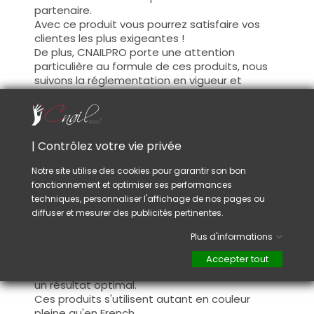
partenaire.
Avec ce produit vous pourrez satisfaire vos
clientes les plus exigeantes !
De plus, CNAILPRO porte une attention
particulière au formule de ces produits, nous
suivons la réglementation en vigueur et
garantissons la conformité de nos produits.
Ceci pour garantir une sécurité d'utilisation
optimale.
| Contrôlez votre vie privée
Utilisation :
Notre site utilise des cookies pour garantir son bon
fonctionnement et optimiser ses performances
Cette couleur s'applique avec son pinceau, de
techniques, personnaliser l'affichage de nos pages ou
manière fine, sur la base (il n'est pas
diffuser et mesurer des publicités pertinentes.
nécessaire de dégraisser la couche de
cohésion) ou sur la construction après limage.
Plus d'informations
Ce produit s'applique en deux couches,
fermez le bord libre à la première couche et
Accepter tout
appliquez la deuxième couche pour garantir
un résultat optimal.
Ces produits s'utilisent autant en couleur
pleine qu'en French.