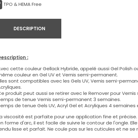
TPO & HEMA Free
DESCRIPTION
escription :
vec cette couleur Gellack Hybride, appelé aussi Gel Polish ou
ême couleur en Gel UV et Vernis semi-permanent.
lles sont compatibles avec les Gels UV, Vernis semi-permane
cryliques.
e produit peut aussi se retirer avec le Remover pour Verni
emps de tenue Vernis semi-permanent 3 semaines.
emps de tenue Gels UV, Acryl Gel et Acryliques 4 semaines e
a viscosité est parfaite pour une application fine et précis
n forme d'arc, il est facile de suivre le contour de l'ongle. E
endu lisse et parfait. Ne coule pas sur les cuticules et ne se 