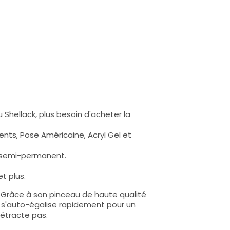
 Shellack, plus besoin d'acheter la
nts, Pose Américaine, Acryl Gel et
s semi-permanent.
t plus.
e. Grâce à son pinceau de haute qualité
lle s'auto-égalise rapidement pour un
rétracte pas.