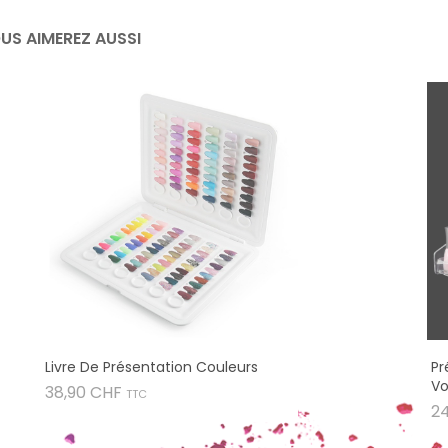
US AIMEREZ AUSSI
Livre De Présentation Couleurs
Pr
Vo
Prix
38,90 CHF
TTC
2