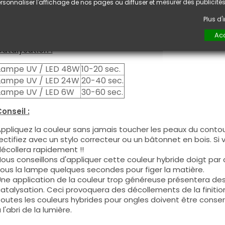
euxième couche pour garantir un résultat optimal.
rsonnaliser l'affichage de nos pages ou diffuser et mesurer des publicités
es produits s'utilisent autant en couleur pleine qu'en French
Plus d
ous pouvez dégraisser la couche de cohésion si vous désirez 
ouleur.
Acc
atalysation :
Lampe UV / LED 48W
10-20 sec.
Lampe UV / LED 24W
20-40 sec.
Lampe UV / LED 6W
30-60 sec.
onseil :
ppliquez la couleur sans jamais toucher les peaux du contour
ectifiez avec un stylo correcteur ou un bâtonnet en bois. Si
écollera rapidement !!
ous conseillons d'appliquer cette couleur hybride doigt par do
ous la lampe quelques secondes pour figer la matière.
ne application de la couleur trop généreuse présentera de
atalysation. Ceci provoquera des décollements de la finitio
outes les couleurs hybrides pour ongles doivent être conse
 l'abri de la lumière.