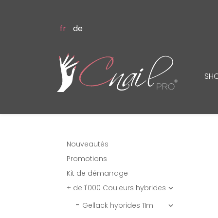
fr
de
SH
Nouveautés
Promotions
Kit de démarrage
+ de 1'000 Couleurs hybrides

Gellack hybrides 11ml
