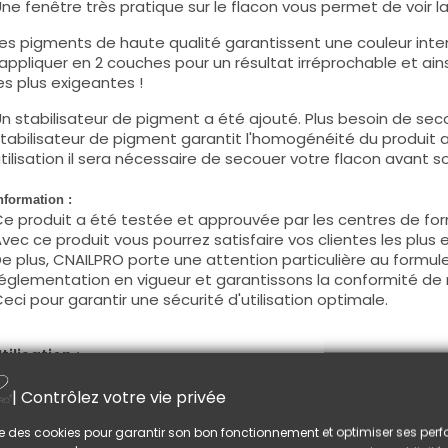
ne fenêtre très pratique sur le flacon vous permet de voir la c
es pigments de haute qualité garantissent une couleur intens
'appliquer en 2 couches pour un résultat irréprochable et ains
es plus exigeantes !
n stabilisateur de pigment a été ajouté. Plus besoin de seco
tabilisateur de pigment garantit l'homogénéité du produit 
tilisation il sera nécessaire de secouer votre flacon avant son
nformation :
e produit a été testée et approuvée par les centres de for
vec ce produit vous pourrez satisfaire vos clientes les plus 
e plus, CNAILPRO porte une attention particulière au formule
églementation en vigueur et garantissons la conformité de 
eci pour garantir une sécurité d'utilisation optimale.
tilisation :
ette couleur s'applique avec son pinceau, de manière fine, s
| Contrôlez votre vie privée
égraisser la couche de cohésion) ou sur la construction apr
e produit s'applique en deux couches, fermez le bord libre 
lise des cookies pour garantir son bon fonctionnement et optimiser ses pe