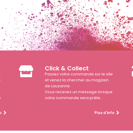
Click & Collect
t
Passez votre commande sur le site
e
et venez la chercher au magasin
de Lausanne.
Vous recevez un message lorsque
s
votre commande sera prête.
o
Plus d'info