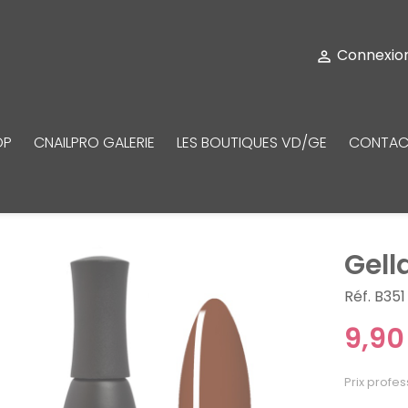
Connexio

OP
CNAILPRO GALERIE
LES BOUTIQUES VD/GE
CONTAC
Gell
Réf. B351
9,90
Prix profes