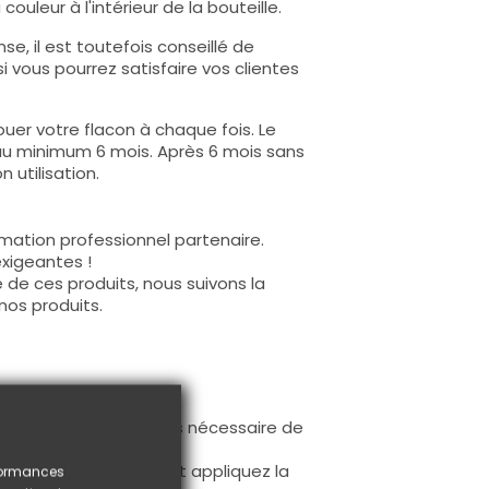
ouleur à l'intérieur de la bouteille.
e, il est toutefois conseillé de
i vous pourrez satisfaire vos clientes
uer votre flacon à chaque fois. Le
au minimum 6 mois. Après 6 mois sans
 utilisation.
mation professionnel partenaire.
exigeantes !
 de ces produits, nous suivons la
nos produits.
ur la base (il n'est pas nécessaire de
ès limage.
à la première couche et appliquez la
rformances