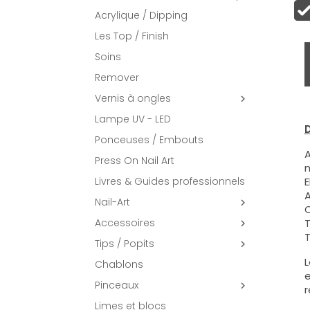
Acrylique / Dipping
Les Top / Finish
Soins
Remover
Vernis à ongles

Lampe UV - LED
D
Ponceuses / Embouts
A
Press On Nail Art
m
Livres & Guides professionnels
E
A
Nail-Art

C
Accessoires
T

T
Tips / Popits

L
Chablons
e
Pinceaux

r
Limes et blocs