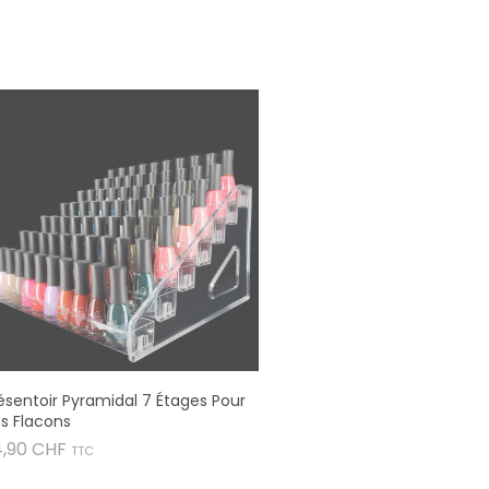
ésentoir Pyramidal 7 Étages Pour
s Flacons
Prix
4,90 CHF
TTC