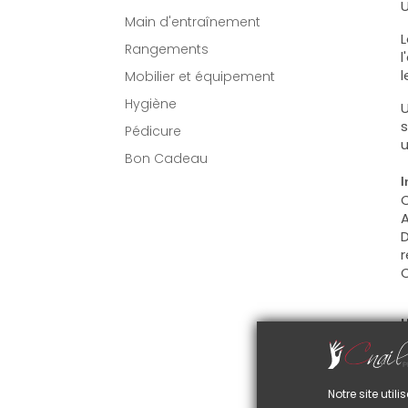
U
Main d'entraînement
L
Rangements
l
l
Mobilier et équipement
Hygiène
U
s
Pédicure
u
Bon Cadeau
I
C
A
D
r
C
U
C
d
C
Notre site uti