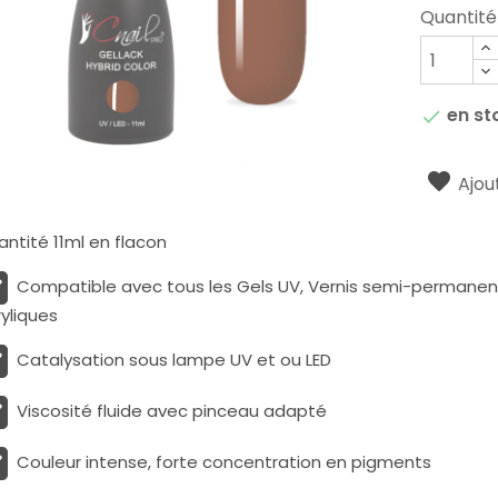
Quantité
en st

Ajout
ntité 11ml en flacon
Compatible avec tous les Gels UV, Vernis semi-permanents
yliques
Catalysation sous lampe UV et ou LED
Viscosité fluide avec pinceau adapté
Couleur intense, forte concentration en pigments