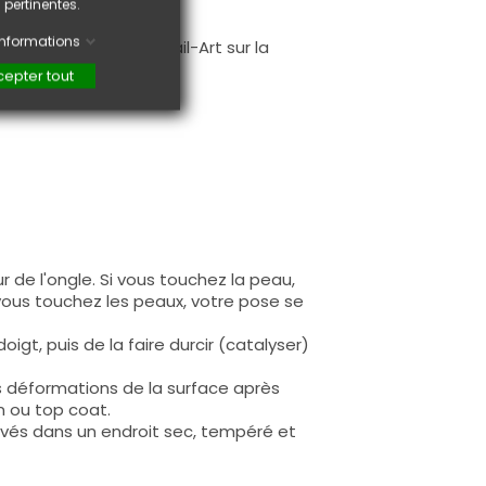
 pertinentes.
.
'informations
faire une création Nail-Art sur la
epter tout
 de l'ongle. Si vous touchez la peau,
 vous touchez les peaux, votre pose se
igt, puis de la faire durcir (catalyser)
s déformations de la surface après
n ou top coat.
rvés dans un endroit sec, tempéré et