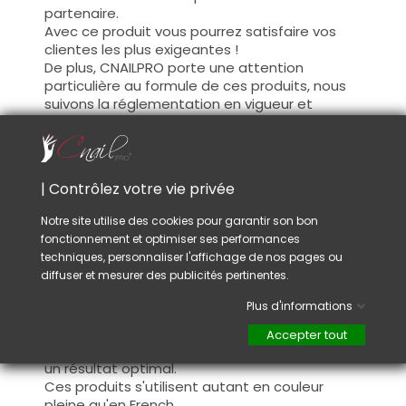
partenaire.
Avec ce produit vous pourrez satisfaire vos
clientes les plus exigeantes !
De plus, CNAILPRO porte une attention
particulière au formule de ces produits, nous
suivons la réglementation en vigueur et
garantissons la conformité de nos produits.
Ceci pour garantir une sécurité d'utilisation
optimale.
| Contrôlez votre vie privée
Utilisation :
Notre site utilise des cookies pour garantir son bon
fonctionnement et optimiser ses performances
Cette couleur s'applique avec son pinceau, de
techniques, personnaliser l'affichage de nos pages ou
manière fine, sur la base (il n'est pas
diffuser et mesurer des publicités pertinentes.
nécessaire de dégraisser la couche de
cohésion) ou sur la construction après limage.
Plus d'informations
Ce produit s'applique en deux couches,
fermez le bord libre à la première couche et
Accepter tout
appliquez la deuxième couche pour garantir
un résultat optimal.
Ces produits s'utilisent autant en couleur
pleine qu'en French.